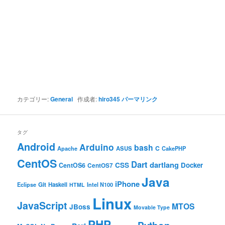
カテゴリー:
General
作成者:
hiro345
パーマリンク
タグ
Android
Arduino
bash
C
ASUS
Apache
CakePHP
CentOS
Dart
dartlang
CSS
Docker
CentOS6
CentOS7
Java
iPhone
Git
Haskell
Eclipse
HTML
Intel N100
Linux
JavaScript
MTOS
JBoss
Movable Type
PHP