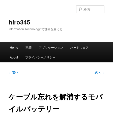
メ
イ
検
ン
索
コ
hiro345
ン
Information Technology で世界を変える
テ
ン
ツ
メ
へ
Home
執筆
アプリケーション
ハードウェア
イ
移
ン
動
About
プライバシーポリシー
メ
ニ
ュ
投
←
前へ
次へ
→
ー
稿
ナ
ビ
ゲ
ケーブル忘れを解消するモバ
ー
シ
イルバッテリー
ョ