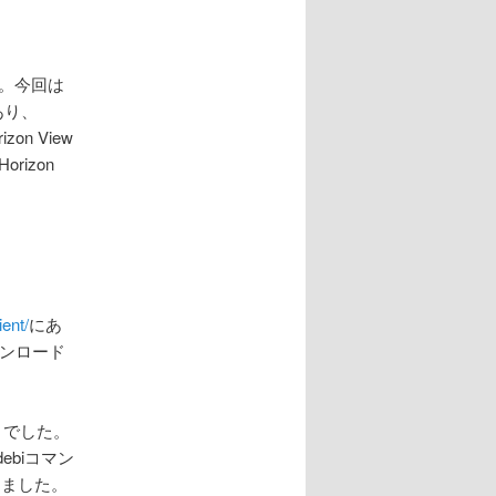
。今回は
もあり、
on View
orizon
ient/
にあ
をダウンロード
ようでした。
ebiコマン
しました。