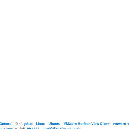
General
タグ:
gdebi
、
Linux
、
Ubuntu
、
VMware Horizon View Client
、
vmware-v
-client
作成者:
hiro345
この投稿のパーマリンク