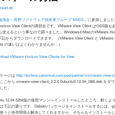
14-01-25
勉強会 – 長野ソフトウェア技術者グループ NSEG
」に参加しました
Horizon View Clientの講習会です。VMware View Client はOSS版
でも使えるという事なので調べました。WindowsやMacのVMware Horiz
は下記からダウンロードできます。（VMware View Client と VMware H
lients の違いはよくわかりませんが…）
load VMware Horizon View Clients for View
ッケージは
http://archive.canonical.com/pool/partner/v/vmware-view-cl
こから vmware-view-client_2.2.0-0ubuntu0.12.04_i386.deb 
した。
untu 12.04 32bit版の仮想マシンへインストールしたところ、動く
は下記の通りです。Debianパッケージをインストールするには、gd
使うと依存関係も解決してくれますから、そちらもインストール