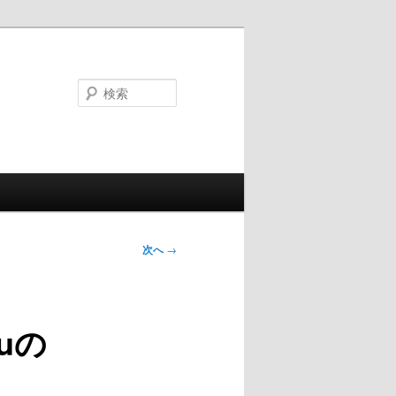
検
索
次へ
→
tuの