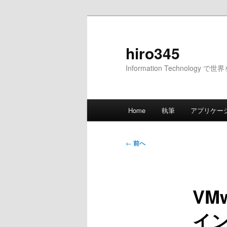
メ
イ
ン
hiro345
コ
Information Technology 
ン
テ
ン
メ
ツ
Home
執筆
アプリケー
イ
へ
ン
移
メ
投
動
←
前へ
ニ
稿
ュ
ナ
ー
ビ
VMw
ゲ
ー
イ
シ