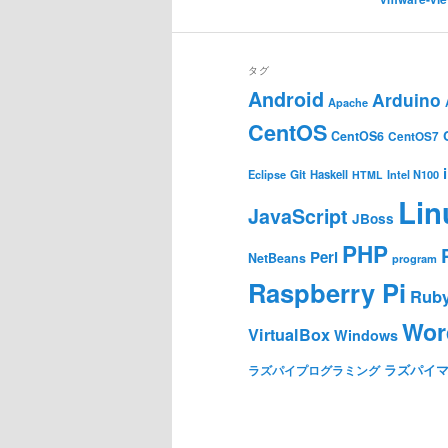
タグ
Android
Arduino
Apache
CentOS
CentOS6
CentOS7
Git
Haskell
Eclipse
HTML
Intel N100
Lin
JavaScript
JBoss
PHP
Perl
NetBeans
program
Raspberry Pi
Rub
Wor
VirtualBox
Windows
ラズパイ
ラズパイプログラミング