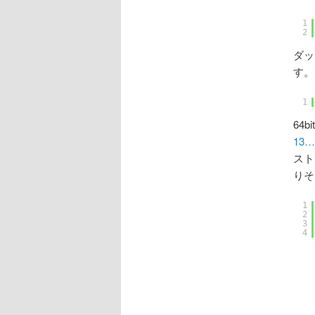
1
2
ダッ
す。
1
64
13…
スト
りそ
1
2
3
4