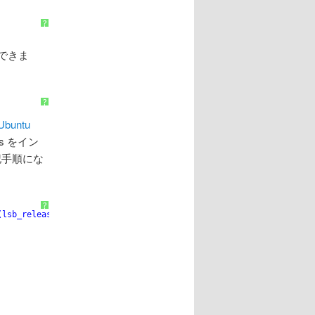
?
できま
?
 Ubuntu
ibs をイン
記手順にな
?
(lsb_release -sc) partner"