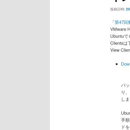
ョ
ン
投稿日時:
20
「
第47回
VMware 
Ubuntu
Clients
View C
Down
パ
り、こ
しま
Ub
手順
ドを