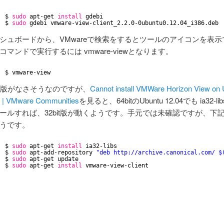
$ 
sudo
apt-get 
install
gdebi
$ 
sudo
gdebi vmware-view-client_2.2.0-0ubuntu0.12.04_i386.deb 
シュボードから、VMwareで検索をするとツールのアイコンを表示
コマンドで実行するには vmware-viewとなります。
$ vmware-view
bit版がなさそうなのですが、
Cannot install VMWare Horizon View on
 | VMware Communities
を見ると、64bitのUbuntu 12.04でも ia32-l
ールすれば、32bit版が動くようです。手元では未確認ですが、下
うです。
$ 
sudo
apt-get 
install
ia32-libs
$ 
sudo
apt-add-repository 
"deb http://archive.canonical.com/ $
$ 
sudo
apt-get update
$ 
sudo
apt-get 
install
vmware-view-client