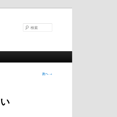
検
索
次へ
→
しい