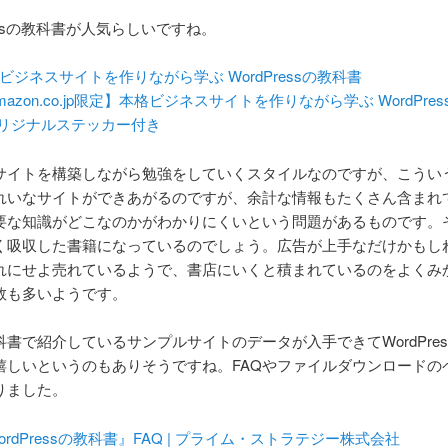
ressの教科書が人気らしいですね。
ビジネスサイトを作りながら学ぶ WordPressの教科書
mazon.co.jp限定】本格ビジネスサイトを作りながら学ぶ WordPre
オリジナルステッカー付き
サイトを構築しながら勉強をしていくスタイルなのですが、こうい
れいなサイトができあがるのですが、余計な情報もたくさん含まれ
要な知識がどこなのかがわかりにくいという問題があるものです。
く吸収した書籍になっているのでしょう。広告が上手なだけかもし
れにせよ売れているようで、書店にいくと積まれているのをよくみ
数も多いようです。
書で紹介しているサンプルサイトのデータが入手できてWordPres
嬉しいというのもありそうですね。FAQやファイルダウンロードの
りました。
ordPressの教科書』FAQ | プライム・ストラテジー株式会社