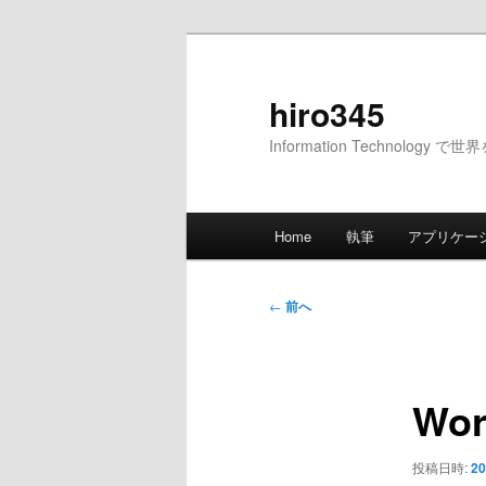
メ
イ
ン
hiro345
コ
Information Technology 
ン
テ
ン
メ
ツ
Home
執筆
アプリケー
イ
へ
ン
移
メ
投
動
←
前へ
ニ
稿
ュ
ナ
ー
ビ
Wo
ゲ
ー
シ
投稿日時:
20