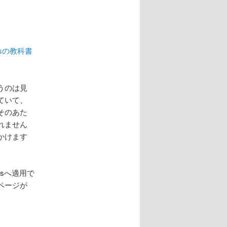
ssの教科書
うのは見
ていて、
そのあた
れません
かけます
sへ適用で
ページが