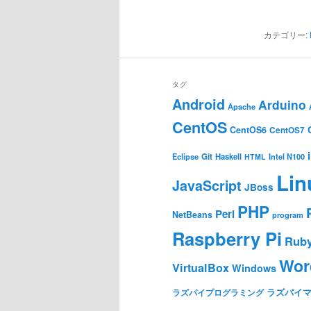
カテゴリー:
タグ
Android
Arduino
Apache
CentOS
CentOS6
CentOS7
Git
Haskell
Eclipse
HTML
Intel N100
Lin
JavaScript
JBoss
PHP
Perl
NetBeans
program
Raspberry Pi
Rub
Wor
VirtualBox
Windows
ラズパイ
ラズパイプログラミング