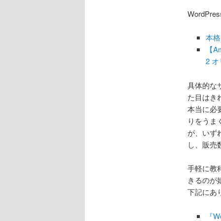
ョ
ン
WordP
本格
【A
2 
具体的な
た目はき
本当に必
りをうま
が、いず
し、販売
手軽に教科
きるのが
下記にあ
『W