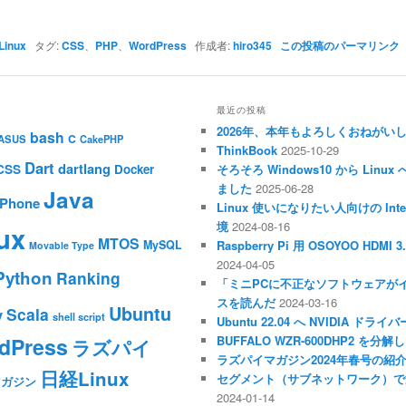
Linux
タグ:
CSS
、
PHP
、
WordPress
作成者:
hiro345
この投稿のパーマリンク
最近の投稿
2026年、本年もよろしくおねがい
bash
C
ASUS
CakePHP
ThinkBook
2025-10-29
Dart
dartlang
CSS
Docker
そろそろ Windows10 から Li
ました
2025-06-28
Java
iPhone
Linux 使いになりたい人向けの Inte
境
2024-08-16
ux
MTOS
MySQL
Raspberry Pi 用 OSOYOO HDM
Movable Type
2024-04-05
Python
Ranking
「ミニPCに不正なソフトウェアが
スを読んだ
2024-03-16
Ubuntu
Scala
y
shell script
Ubuntu 22.04 へ NVIDIA ド
dPress
BUFFALO WZR-600DHP2 を
ラズパイ
ラズパイマガジン2024年春号の紹
日経Linux
セグメント（サブネットワーク）で
マガジン
2024-01-14