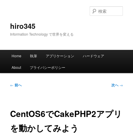
メ
イ
検
ン
索
コ
hiro345
ン
Information Technology で世界を変える
テ
ン
ツ
メ
へ
Home
執筆
アプリケーション
ハードウェア
イ
移
ン
動
About
プライバシーポリシー
メ
ニ
ュ
投
←
前へ
次へ
→
ー
稿
ナ
ビ
ゲ
CentOS6でCakePHP2アプリ
ー
シ
を動かしてみよう
ョ