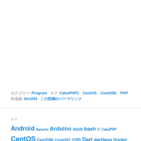
カテゴリー:
Program
タグ:
CakePHP2
、
CentOS
、
CentOS6
、
PHP
作成者:
hiro345
この投稿のパーマリンク
タグ
Android
Arduino
bash
C
ASUS
Apache
CakePHP
CentOS
Dart
dartlang
CSS
Docker
CentOS6
CentOS7