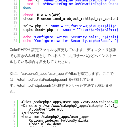
13
sed
-i 
's%RewriteEngine on%RewriteEngine On%'
${f}
14
sed
-i 
's%RewriteEngine On%RewriteEngine On\n\tRew
15
done
16
17
chmod
-R a+w ${APP}
18
chcon -R unconfined_u:object_r:httpd_sys_content_t:s
19
20
salt=`php -r 
'$num = "";for($i=0;$i<10;++$i){$num .=
21
cipherSeed=`php -r 
'$num = "";for($i=0;$i<10;++$i){$
22
23
echo
"Configure::write('Security.salt', '${salt}');"
24
echo
"Configure::write('Security.cipherSeed', '${cip
CakePHP2の設定ファイルも変更しています。ディレクトリは誰
でも書き込み可能としているので、共用サーバなどへインストー
ルしている場合は変更してください。
次に、/cakephp2_apps/user_app のAliasを指定します。ここで
は、/etc/httpd/conf.d/cakephp.conf を作成していま
す。/etc/httpd/httpd.confに記載するといった方法でも構いませ
ん。
1
Alias 
/cakephp2_apps/user_app
/var/www/cakephp2_apps/
?
2
<Directory 
/var/www/cakephp2_apps/cakephp-2
.4.1_apps
/
3
AllowOverride All
4
<
/Directory
>
5
<Location 
/cakephp2_apps/user_app
>
6
Options Indexes FollowSymLinks
7
Order allow,deny