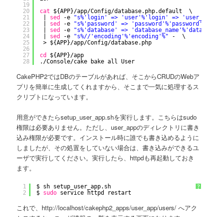
19
20
cat
${APP}
/app/Config/database
.php.default  \
21
| 
sed
-e 
"s%'login' => 'user'%'login' => 'user_app'
22
| 
sed
-e 
"s%'password' => 'password'%'password' => 
23
| 
sed
-e 
"s%'database' => 'database_name'%'database
24
| 
sed
-e 
"s%//'encoding'%'encoding'%"
-  \
25
> ${APP}
/app/Config/database
.php
26
27
cd
${APP}
/app
28
.
/Console/cake
bake all User
CakePHP2ではDBのテーブルがあれば、そこからCRUDのWebア
プリを簡単に生成してくれますから、そこまで一気に処理するス
クリプトになっています。
用意ができたらsetup_user_app.shを実行します。こちらはsudo
権限は必要ありません。ただし、user_appのディレクトリに書き
込み権限が必要です。インストール時に誰でも書き込めるように
しましたが、その処置をしていない場合は、書き込みができるユ
ーザで実行してください。実行したら、httpdも再起動しておき
ます。
1
$ sh setup_user_app.sh
?
2
$ 
sudo
service httpd restart
これで、http://localhost/cakephp2_apps/user_app/users/ へアク