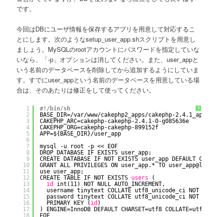
です。
今回はDBにユーザ情報を保存するアプリを用意して対応するこ
とにします。次のようなsetup_user_app.shスクリプトを用意し
ましょう。MySQLのrootアカウントにパスワードを指定していな
いなら、「-p」オプションは消してください。また、user_appと
いう名前のデータベースを削除してから追加するようにしていま
す。すでにuser_appという名前のデータベースを用意している場
合は、そのあたりは修正をして使ってください。
1
#!/bin/sh
?
2
BASE_DIR=
/var/www/cakephp2_apps/cakephp-2
.4.1_apps
3
CAKEPHP_ARC=cakephp-cakephp-2.4.1-0-g085636e
4
CAKEPHP_ORG=cakephp-cakephp-899152f
5
APP=${BASE_DIR}
/user_app
6
7
mysql -u root -p << EOF
8
DROP DATABASE IF EXISTS user_app;
9
CREATE DATABASE IF NOT EXISTS user_app DEFAULT CHARA
10
GRANT ALL PRIVILEGES ON user_app.* TO user_app@local
11
use user_app;
12
CREATE TABLE IF NOT EXISTS 
users
(
13
id
int(11) NOT NULL AUTO_INCREMENT,
14
username tinytext COLLATE utf8_unicode_ci NOT NULL
15
password tinytext COLLATE utf8_unicode_ci NOT NULL
16
PRIMARY KEY (
id
)
17
) ENGINE=InnoDB DEFAULT CHARSET=utf8 COLLATE=utf8_un
18
EOF