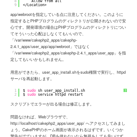
8
Allow from all
9
<
/Location
>
app/webrootを指定している点に注意してください。このように
指定するとPHPプログラムのディレクトリが公開されないので安
心です。開発環境の場合はPHPプログラムのディレクトリについ
てそういった心配はしなくてもいいので、
「/var/www/cakephp2_apps/cakephp-
2.4.1_apps/user_app/app/webroot」ではなく
「/var/www/cakephp2_apps/cakephp-2.4.1_apps/user_app」を指
定してもいいかもしれません。
用意ができたら、user_app_install.shをsudo権限で実行し、httpd
サーバを再起動します。
1
$ 
sudo
sh user_app_install.sh
?
2
$ 
sudo
service httpd restart
スクリプトでエラーが出る場合は修正します。
問題なければ、Webブラウザで、
http://localhost/cakephp2_apps/user_app/ へアクセスしてみまし
ょう。CakePHPのホーム画面が表示されるはずです。いくつか
警告がでていますが、DBを使わないなら無視をしても良いはず