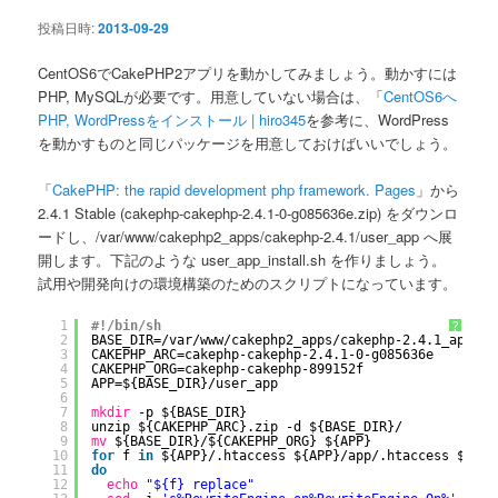
ン
投稿日時:
2013-09-29
CentOS6でCakePHP2アプリを動かしてみましょう。動かすには
PHP, MySQLが必要です。用意していない場合は、「
CentOS6へ
PHP, WordPressをインストール | hiro345
を参考に、WordPress
を動かすものと同じパッケージを用意しておけばいいでしょう。
「
CakePHP: the rapid development php framework. Pages
」から
2.4.1 Stable (cakephp-cakephp-2.4.1-0-g085636e.zip) をダウンロ
ードし、/var/www/cakephp2_apps/cakephp-2.4.1/user_app へ展
開します。下記のような user_app_install.sh を作りましょう。
試用や開発向けの環境構築のためのスクリプトになっています。
1
#!/bin/sh
?
2
BASE_DIR=
/var/www/cakephp2_apps/cakephp-2
.4.1_apps
3
CAKEPHP_ARC=cakephp-cakephp-2.4.1-0-g085636e
4
CAKEPHP_ORG=cakephp-cakephp-899152f
5
APP=${BASE_DIR}
/user_app
6
7
mkdir
-p ${BASE_DIR}
8
unzip ${CAKEPHP_ARC}.zip -d ${BASE_DIR}/
9
mv
${BASE_DIR}/${CAKEPHP_ORG} ${APP}
10
for
f 
in
${APP}/.htaccess ${APP}
/app/
.htaccess ${APP
11
do
12
echo
"${f} replace"