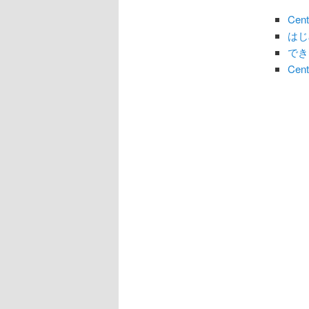
ョ
ン
Ce
はじ
でき
Ce