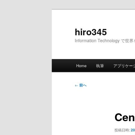
メ
イ
ン
hiro345
コ
Information Technology 
ン
テ
ン
メ
ツ
Home
執筆
アプリケー
イ
へ
ン
移
メ
投
動
←
前へ
ニ
稿
ュ
ナ
ー
ビ
Cen
ゲ
ー
シ
投稿日時:
20