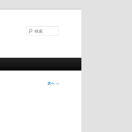
検
索
次へ
→