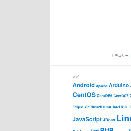
カテゴリー:
タグ
Android
Arduino
Apache
CentOS
CentOS6
CentOS7
Git
Haskell
Eclipse
HTML
Intel N100
Lin
JavaScript
JBoss
PHP