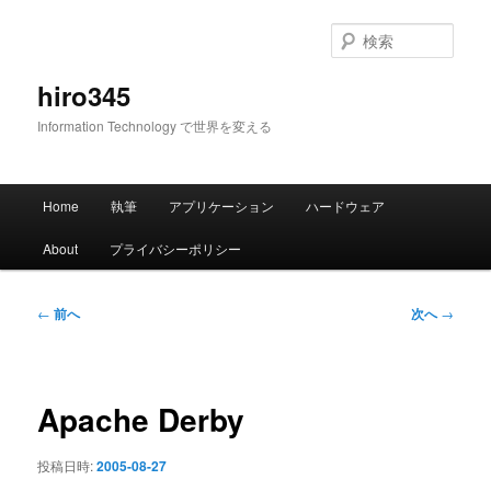
メ
イ
検
ン
索
コ
hiro345
ン
Information Technology で世界を変える
テ
ン
ツ
メ
へ
Home
執筆
アプリケーション
ハードウェア
イ
移
ン
動
About
プライバシーポリシー
メ
ニ
ュ
投
←
前へ
次へ
→
ー
稿
ナ
ビ
ゲ
Apache Derby
ー
シ
投稿日時:
2005-08-27
ョ