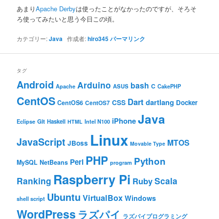
ン
あまり
Apache Derby
は使ったことがなかったのですが、そろそ
ろ使ってみたいと思う今日この頃。
カテゴリー:
Java
作成者:
hiro345
パーマリンク
タグ
Android
Arduino
bash
C
ASUS
Apache
CakePHP
CentOS
Dart
dartlang
CSS
Docker
CentOS6
CentOS7
Java
iPhone
Git
Haskell
Eclipse
HTML
Intel N100
Linux
JavaScript
MTOS
JBoss
Movable Type
PHP
Python
Perl
MySQL
NetBeans
program
Raspberry Pi
Ranking
Scala
Ruby
Ubuntu
VirtualBox
Windows
shell script
WordPress
ラズパイ
ラズパイプログラミング