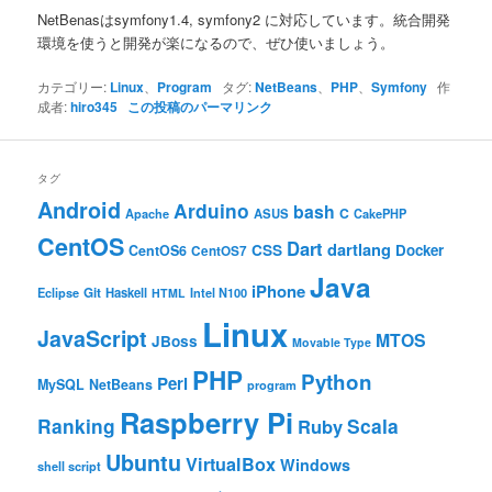
ン
NetBenasはsymfony1.4, symfony2 に対応しています。統合開発
環境を使うと開発が楽になるので、ぜひ使いましょう。
カテゴリー:
Linux
、
Program
タグ:
NetBeans
、
PHP
、
Symfony
作
成者:
hiro345
この投稿のパーマリンク
タグ
Android
Arduino
bash
C
ASUS
Apache
CakePHP
CentOS
Dart
dartlang
CSS
Docker
CentOS6
CentOS7
Java
iPhone
Git
Haskell
Eclipse
HTML
Intel N100
Linux
JavaScript
MTOS
JBoss
Movable Type
PHP
Python
Perl
MySQL
NetBeans
program
Raspberry Pi
Ranking
Scala
Ruby
Ubuntu
VirtualBox
Windows
shell script