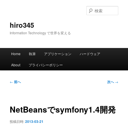
メ
イ
検
ン
索
コ
hiro345
ン
Information Technology で世界を変える
テ
ン
ツ
メ
へ
Home
執筆
アプリケーション
ハードウェア
イ
移
ン
動
About
プライバシーポリシー
メ
ニ
ュ
投
←
前へ
次へ
→
ー
稿
ナ
ビ
ゲ
NetBeansでsymfony1.4開発
ー
シ
投稿日時:
2013-03-21
ョ