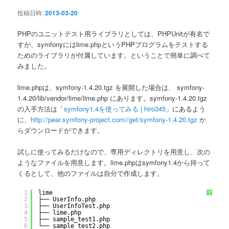
ン
投稿日時:
2013-03-20
PHPのユニットテスト用ライブラリとしては、PHPUnitが有名で
すが、symfonyにはlime.phpというPHPプログラムをテストする
ためのライブラリが付属しています。ということで簡単に調べて
みました。
lime.phpは、symfony-1.4.20.tgz を展開した場合は、 symfony-
1.4.20/lib/vendor/lime/lime.php にあります。symfony-1.4.20.tgz
の入手方法は「
symfony1.4を使ってみる | hiro345
」にあるよう
に、
http://pear.symfony-project.com//get/symfony-1.4.20.tgz
か
らダウンロードができます。
試しに使ってみるだけなので、専用ディレクトリを用意し、次の
ようなファイルを用意します。lime.phpはsymfony1.4から持って
くるとして、他のファイルは自分で作成します。
1
lime
?
2
├── UserInfo.php
3
├── UserInfoTest.php
4
├── lime.php
5
├── sample_test1.php
6
└── sample_test2.php