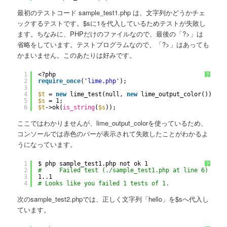
最初のテストコード sample_test1.php は、文字列かどうかチェ
ックするテストです。$sに1を代入しているためテストが失敗し
ます。ちなみに、PHPだけのファイルなので、最後の「?>」は
省略をしています。テストプログラムなので、「?>」はあっても
かまいません。このあたりは好みです。
1
<?php
?
2
require_once
(
'lime.php'
);
3
4
$t
= 
new
lime_test(null, 
new
lime_output_color());
5
$s
= 1;
6
$t
->ok(
is_string
(
$s
));
ここではわかりませんが、lime_output_colorを使っているため、
コンソールでは赤色のバーが表示されて失敗したことがわかるよ
うになっています。
1
$ php sample_test1.php not ok 1
?
2
#     Failed test (./sample_test1.php at line 6)
3
1..1
4
# Looks like you failed 1 tests of 1.                
次のsample_test2.phpでは、正しく文字列「hello」を$sへ代入し
ています。