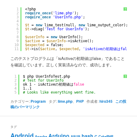
1
<?php
?
2
require_once
(
'lime.php'
);
3
require_once
'UserInfo.php'
;
4
5
$t
= 
new
lime_test(null, 
new
lime_output_color);
6
$t
->diag(
'Test for UserInfo'
);
7
8
$userInfo
= 
new
UserInfo();
9
$active
= 
$userInfo
->isActive();
10
$expected
= false;
11
$t
->is(
$active
, 
$expected
, 
'isActiveの初期値はfalse'
)
このテストプログラムは「isActiveの初期値はfalse」であること
を確認しています。正しく実装済みなので、成功します。
1
$ php UserInfoTest.php 
?
2
# Test for UserInfo
3
ok 1 - isActiveの初期値は
false
4
1..1
5
# Looks like everything went fine.                   
カテゴリー:
Program
タグ:
lime.php
、
PHP
作成者:
hiro345
この投
稿のパーマリンク
タグ
Android
Arduino
bash
C
ASUS
Apache
CakePHP