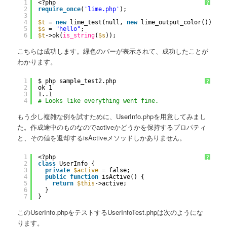
1
<?php
?
2
require_once
(
'lime.php'
);
3
4
$t
= 
new
lime_test(null, 
new
lime_output_color());
5
$s
= 
"hello"
;
6
$t
->ok(
is_string
(
$s
));
こちらは成功します。緑色のバーが表示されて、成功したことが
わかります。
1
$ php sample_test2.php 
?
2
ok 1
3
1..1
4
# Looks like everything went fine.                   
もう少し複雑な例を試すために、UserInfo.phpを用意してみまし
た。作成途中のものなのでactiveかどうかを保持するプロパティ
と、その値を返却するisActiveメソッドしかありません。
1
<?php
?
2
class
UserInfo {
3
private
$active
= false;
4
public
function
isActive() {
5
return
$this
->active;
6
}
7
}
このUserInfo.phpをテストするUserInfoTest.phpは次のようにな
ります。