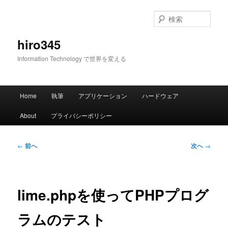
メ
イ
検
ン
索
コ
hiro345
ン
Information Technology で世界を変える
テ
ン
ツ
メ
へ
Home
執筆
アプリケーション
ハードウェア
イ
移
ン
動
About
プライバシーポリシー
メ
ニ
ュ
投
←
前へ
次へ
→
ー
稿
ナ
ビ
ゲ
lime.phpを使ってPHPプログ
ー
シ
ラムのテスト
ョ