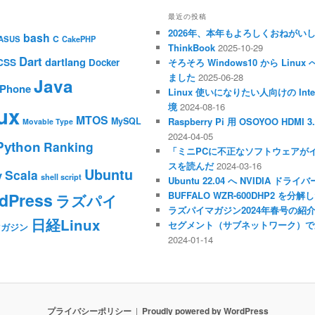
最近の投稿
2026年、本年もよろしくおねがい
bash
C
ASUS
CakePHP
ThinkBook
2025-10-29
Dart
dartlang
CSS
Docker
そろそろ Windows10 から Li
ました
2025-06-28
Java
iPhone
Linux 使いになりたい人向けの Inte
境
2024-08-16
ux
MTOS
MySQL
Raspberry Pi 用 OSOYOO HDM
Movable Type
2024-04-05
Python
Ranking
「ミニPCに不正なソフトウェアが
スを読んだ
2024-03-16
Ubuntu
Scala
y
shell script
Ubuntu 22.04 へ NVIDIA ド
dPress
BUFFALO WZR-600DHP2 を
ラズパイ
ラズパイマガジン2024年春号の紹
日経Linux
セグメント（サブネットワーク）で
マガジン
2024-01-14
プライバシーポリシー
Proudly powered by WordPress