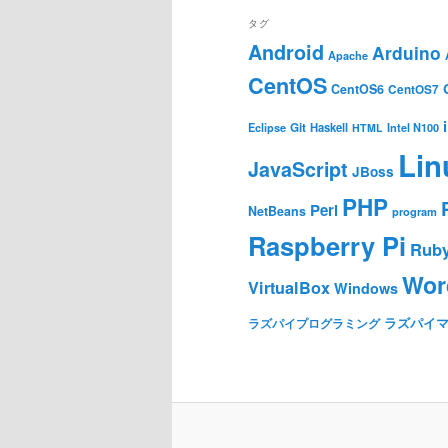
タグ
Android
Arduino
Apache
CentOS
CentOS6
CentOS7
Git
Haskell
Eclipse
HTML
Intel N100
Lin
JavaScript
JBoss
PHP
Perl
NetBeans
program
Raspberry Pi
Rub
Wor
VirtualBox
Windows
ラズパイ
ラズパイプログラミング