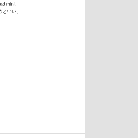
ini,
めといい、