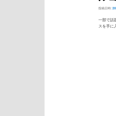
ョ
ン
投稿日時:
20
一部で話
スを手に