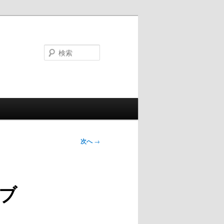
検
索
次へ
→
ブ