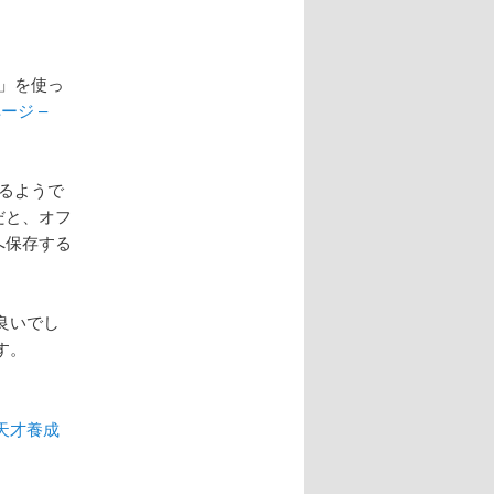
」を使っ
ージ –
るようで
だと、オフ
へ保存する
良いでし
す。
天才養成