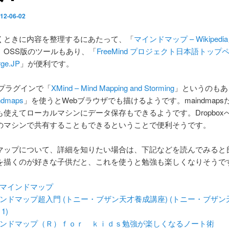
12-06-02
くときに内容を整理するにあたって、「
マインドマップ – Wikipedia
。OSS版のツールもあり、「
FreeMind プロジェクト日本語トップペ
rge.JP
」が便利です。
eのプラグインで「
XMind – Mind Mapping and Storming
」というのもあ
ndmaps
」を使うとWebブラウザでも描けるようです。maindmaps
も使えてローカルマシンにデータ保存もできるようです。Dropbox
のマシンで共有することもできるということで便利そうです。
マップについて、詳細を知りたい場合は、下記などを読んでみると
を描くのが好きな子供だと、これを使うと勉強も楽しくなりそうで
マインドマップ
ンドマップ超入門 (トニー・ブザン天才養成講座) (トニー・ブザン
1)
ンドマップ（Ｒ）ｆｏｒ ｋｉｄｓ勉強が楽しくなるノート術