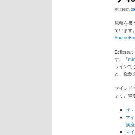
ョ
ン
投稿日時:
20
原稿を書
ています
SourceFo
Eclips
す。「
mi
ラインで
と、複数
マインド
ょう。絵
ザ・
マイ
講座 
マイ