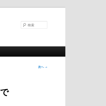
検
索
次へ
→
で