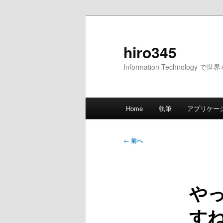
メ
イ
ン
hiro345
コ
Information Technology 
ン
テ
ン
メ
ツ
Home
執筆
アプリケー
イ
へ
ン
移
メ
投
動
←
前へ
ニ
稿
ュ
ナ
ー
ビ
や
ゲ
ー
す
シ