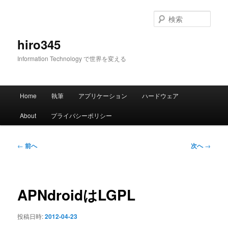
メ
イ
検
ン
索
コ
hiro345
ン
Information Technology で世界を変える
テ
ン
ツ
メ
へ
Home
執筆
アプリケーション
ハードウェア
イ
移
ン
動
About
プライバシーポリシー
メ
ニ
ュ
投
←
前へ
次へ
→
ー
稿
ナ
ビ
ゲ
APNdroidはLGPL
ー
シ
投稿日時:
2012-04-23
ョ