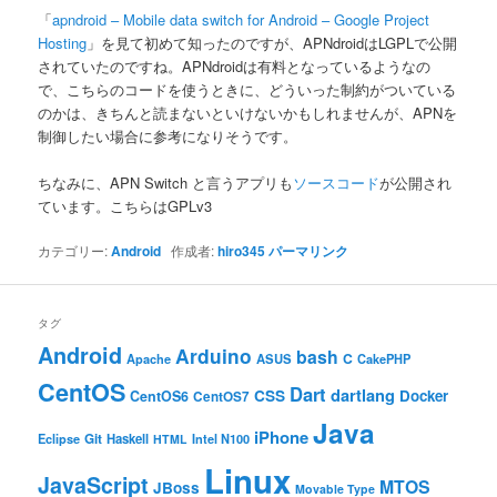
ン
「
apndroid – Mobile data switch for Android – Google Project
Hosting
」を見て初めて知ったのですが、APNdroidはLGPLで公開
されていたのですね。APNdroidは有料となっているようなの
で、こちらのコードを使うときに、どういった制約がついている
のかは、きちんと読まないといけないかもしれませんが、APNを
制御したい場合に参考になりそうです。
ちなみに、APN Switch と言うアプリも
ソースコード
が公開され
ています。こちらはGPLv3
カテゴリー:
Android
作成者:
hiro345
パーマリンク
タグ
Android
Arduino
bash
C
ASUS
Apache
CakePHP
CentOS
Dart
dartlang
CSS
Docker
CentOS6
CentOS7
Java
iPhone
Git
Haskell
Eclipse
HTML
Intel N100
Linux
JavaScript
MTOS
JBoss
Movable Type