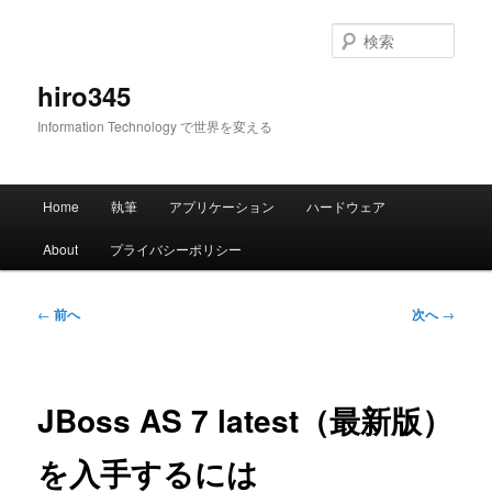
メ
イ
検
ン
索
コ
hiro345
ン
Information Technology で世界を変える
テ
ン
ツ
メ
へ
Home
執筆
アプリケーション
ハードウェア
イ
移
ン
動
About
プライバシーポリシー
メ
ニ
ュ
投
←
前へ
次へ
→
ー
稿
ナ
ビ
ゲ
JBoss AS 7 latest（最新版）
ー
シ
を入手するには
ョ