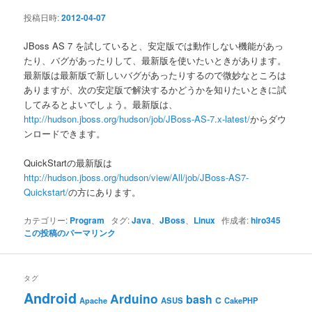
ン
投稿日時:
2012-04-07
JBoss AS 7 を試していると、安定版では動作しない機能があっ
たり、バグがあったりして、最新版を使いたいときがあります。
最新版は最新版で新しいバグがあったりするので微妙なところは
ありますが、次の安定版で解決するかどうかを知りたいときに試
してみるとよいでしょう。最新版は、
http://hudson.jboss.org/hudson/job/JBoss-AS-7.x-latest/
からダウ
ンロードできます。
QuickStartの最新版は
http://hudson.jboss.org/hudson/view/All/job/JBoss-AS7-
Quickstart/
の方にあります。
カテゴリー:
Program
タグ:
Java
、
JBoss
、
Linux
作成者:
hiro345
この投稿のパーマリンク
タグ
Android
Arduino
bash
C
ASUS
Apache
CakePHP