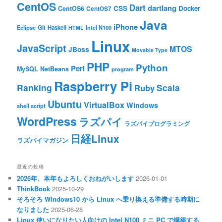
CentOS
Dart
dartlang
CSS
Docker
CentOS6
CentOS7
Java
iPhone
Git
Haskell
Eclipse
HTML
Intel N100
Linux
JavaScript
MTOS
JBoss
Movable Type
PHP
Python
Perl
MySQL
NetBeans
program
Raspberry Pi
Ranking
Scala
Ruby
Ubuntu
VirtualBox
Windows
shell script
WordPress
ラズパイ
ラズパイプログラミング
日経Linux
ラズパイマガジン
最近の投稿
2026年、本年もよろしくおねがいします
2026-01-01
ThinkBook
2025-10-29
そろそろ Windows10 から Linux へ乗り換える準備する時期に
なりました
2025-06-28
Linux 使いになりたい人向けの Intel N100 ミニ PC で構築する