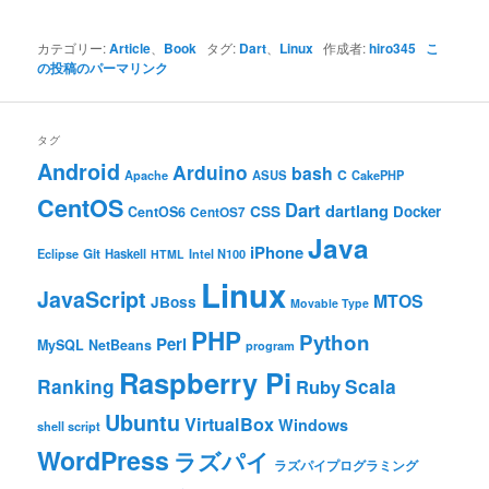
カテゴリー:
Article
、
Book
タグ:
Dart
、
Linux
作成者:
hiro345
こ
の投稿のパーマリンク
タグ
Android
Arduino
bash
C
ASUS
Apache
CakePHP
CentOS
Dart
dartlang
CSS
Docker
CentOS6
CentOS7
Java
iPhone
Git
Haskell
Eclipse
HTML
Intel N100
Linux
JavaScript
MTOS
JBoss
Movable Type
PHP
Python
Perl
MySQL
NetBeans
program
Raspberry Pi
Ranking
Scala
Ruby
Ubuntu
VirtualBox
Windows
shell script
WordPress
ラズパイ
ラズパイプログラミング