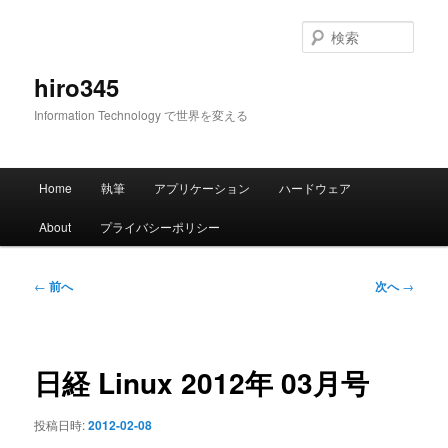
メ
イ
検
ン
索
コ
hiro345
ン
Information Technology で世界を変える
テ
ン
ツ
メ
へ
Home
執筆
アプリケーション
ハードウェア
イ
移
ン
動
About
プライバシーポリシー
メ
ニ
ュ
投
←
前へ
次へ
→
ー
稿
ナ
ビ
ゲ
日経 Linux 2012年 03月号
ー
シ
投稿日時:
2012-02-08
ョ