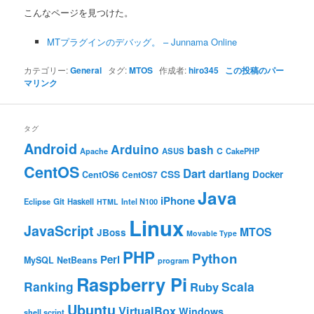
ン
こんなページを見つけた。
MTプラグインのデバッグ。 – Junnama Online
カテゴリー:
General
タグ:
MTOS
作成者:
hiro345
この投稿のパー
マリンク
タグ
Android
Arduino
bash
C
ASUS
Apache
CakePHP
CentOS
Dart
dartlang
CSS
Docker
CentOS6
CentOS7
Java
iPhone
Git
Haskell
Eclipse
HTML
Intel N100
Linux
JavaScript
MTOS
JBoss
Movable Type
PHP
Python
Perl
MySQL
NetBeans
program
Raspberry Pi
Ranking
Scala
Ruby
Ubuntu
VirtualBox
Windows
shell script