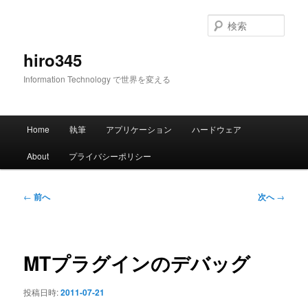
メ
イ
検
ン
索
コ
hiro345
ン
Information Technology で世界を変える
テ
ン
ツ
メ
へ
Home
執筆
アプリケーション
ハードウェア
イ
移
ン
動
About
プライバシーポリシー
メ
ニ
ュ
投
←
前へ
次へ
→
ー
稿
ナ
ビ
ゲ
MTプラグインのデバッグ
ー
シ
投稿日時:
2011-07-21
ョ