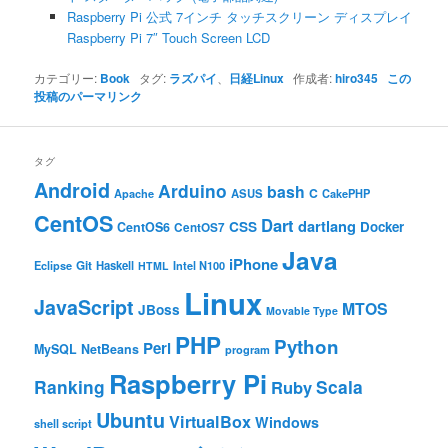
Raspberry Pi 公式 7インチ タッチスクリーン ディスプレイ
Raspberry Pi 7″ Touch Screen LCD
カテゴリー:
Book
タグ:
ラズパイ
、
日経Linux
作成者:
hiro345
この
投稿のパーマリンク
タグ
Android
Arduino
bash
C
ASUS
Apache
CakePHP
CentOS
Dart
dartlang
CSS
Docker
CentOS6
CentOS7
Java
iPhone
Git
Haskell
Eclipse
HTML
Intel N100
Linux
JavaScript
MTOS
JBoss
Movable Type
PHP
Python
Perl
MySQL
NetBeans
program
Raspberry Pi
Ranking
Scala
Ruby
Ubuntu
VirtualBox
Windows
shell script