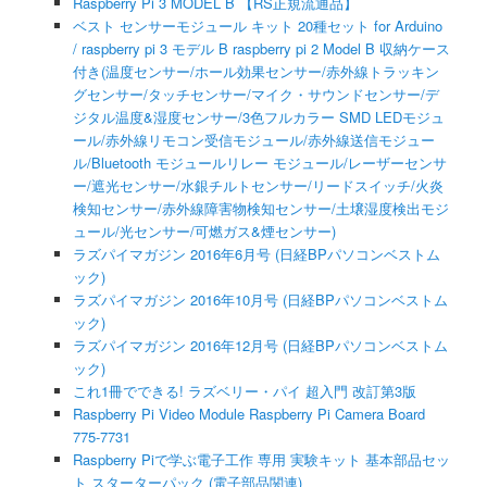
Raspberry Pi 3 MODEL B 【RS正規流通品】
ベスト センサーモジュール キット 20種セット for Arduino
/ raspberry pi 3 モデル B raspberry pi 2 Model B 収納ケース
付き(温度センサー/ホール効果センサー/赤外線トラッキン
グセンサー/タッチセンサー/マイク・サウンドセンサー/デ
ジタル温度&湿度センサー/3色フルカラー SMD LEDモジュ
ール/赤外線リモコン受信モジュール/赤外線送信モジュー
ル/Bluetooth モジュールリレー モジュール/レーザーセンサ
ー/遮光センサー/水銀チルトセンサー/リードスイッチ/火炎
検知センサー/赤外線障害物検知センサー/土壌湿度検出モジ
ュール/光センサー/可燃ガス&煙センサー)
ラズパイマガジン 2016年6月号 (日経BPパソコンベストム
ック)
ラズパイマガジン 2016年10月号 (日経BPパソコンベストム
ック)
ラズパイマガジン 2016年12月号 (日経BPパソコンベストム
ック)
これ1冊でできる! ラズベリー・パイ 超入門 改訂第3版
Raspberry Pi Video Module Raspberry Pi Camera Board
775-7731
Raspberry Piで学ぶ電子工作 専用 実験キット 基本部品セッ
ト スターターパック (電子部品関連)