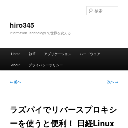
メ
イ
検
ン
索
コ
hiro345
ン
Information Technology で世界を変える
テ
ン
ツ
メ
へ
Home
執筆
アプリケーション
ハードウェア
イ
移
ン
動
About
プライバシーポリシー
メ
ニ
ュ
投
←
前へ
次へ
→
ー
稿
ナ
ビ
ゲ
ラズパイでリバースプロキシ
ー
シ
ーを使うと便利！ 日経Linux
ョ