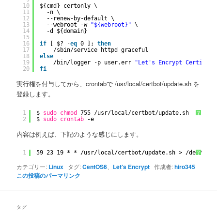
10
${cmd} certonly \
11
-n \
12
--renew-by-default \
13
--webroot -w 
"${webroot}"
\
14
-d ${domain}
15
16
if
[ $? -
eq
0 ]; 
then
17
/sbin/service
httpd graceful
18
else
19
/bin/logger
-p user.err 
"Let's Encrypt Certifica
20
fi
実行権を付与してから、crontabで /usr/local/certbot/update.sh を
登録します。
1
$ 
sudo
chmod
755 
/usr/local/certbot/update
.sh
?
2
$ 
sudo
crontab
-e
内容は例えば、下記のような感じにします。
1
59 23 19 * * 
/usr/local/certbot/update
.sh > 
/dev/null
?
カテゴリー:
Linux
タグ:
CentOS6
、
Let's Encrypt
作成者:
hiro345
この投稿のパーマリンク
タグ