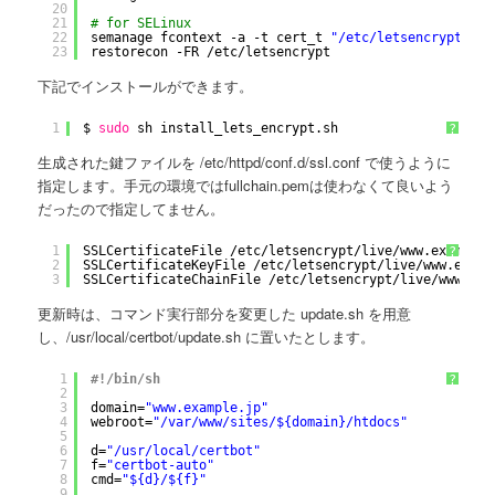
20
21
# for SELinux
22
semanage fcontext -a -t cert_t 
"/etc/letsencrypt(/.*
23
restorecon -FR 
/etc/letsencrypt
下記でインストールができます。
1
$ 
sudo
sh install_lets_encrypt.sh
?
生成された鍵ファイルを /etc/httpd/conf.d/ssl.conf で使うように
指定します。手元の環境ではfullchain.pemは使わなくて良いよう
だったので指定してません。
1
SSLCertificateFile 
/etc/letsencrypt/live/www
.example.
?
2
SSLCertificateKeyFile 
/etc/letsencrypt/live/www
.examp
3
SSLCertificateChainFile 
/etc/letsencrypt/live/www
.exa
更新時は、コマンド実行部分を変更した update.sh を用意
し、/usr/local/certbot/update.sh に置いたとします。
1
#!/bin/sh
?
2
3
domain=
"www.example.jp"
4
webroot=
"/var/www/sites/${domain}/htdocs"
5
6
d=
"/usr/local/certbot"
7
f=
"certbot-auto"
8
cmd=
"${d}/${f}"
9