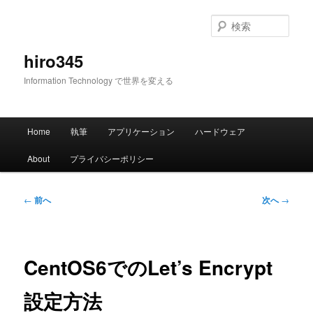
メ
イ
検
ン
索
コ
hiro345
ン
Information Technology で世界を変える
テ
ン
ツ
メ
へ
Home
執筆
アプリケーション
ハードウェア
イ
移
ン
動
About
プライバシーポリシー
メ
ニ
ュ
投
←
前へ
次へ
→
ー
稿
ナ
ビ
ゲ
CentOS6でのLet’s Encrypt
ー
シ
設定方法
ョ