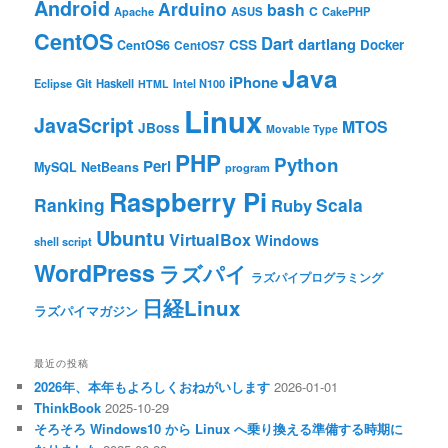
Android
Arduino
bash
C
ASUS
Apache
CakePHP
CentOS
Dart
dartlang
CSS
Docker
CentOS6
CentOS7
Java
iPhone
Git
Haskell
Eclipse
HTML
Intel N100
Linux
JavaScript
MTOS
JBoss
Movable Type
PHP
Python
Perl
MySQL
NetBeans
program
Raspberry Pi
Ranking
Scala
Ruby
Ubuntu
VirtualBox
Windows
shell script
WordPress
ラズパイ
ラズパイプログラミング
日経Linux
ラズパイマガジン
最近の投稿
2026年、本年もよろしくおねがいします
2026-01-01
ThinkBook
2025-10-29
そろそろ Windows10 から Linux へ乗り換える準備する時期に