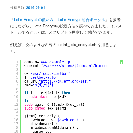
ン
投稿日時:
2016-09-01
「
Let’s Encrypt の使い方 – Let’s Encrypt 総合ポータル
」を参考
にしながら、Let’s Encryptの設定方法を調べてみました。インス
トールするところは、スクリプトを用意して対応できます。
例えば、次のような内容の install_lets_encrypt.sh を用意しま
す。
1
domain=
"www.example.jp"
?
2
webroot=
"/var/www/sites/${domain}/htdocs"
3
4
d=
"/usr/local/certbot"
5
f=
"certbot-auto"
6
dl_url=
"https://dl.eff.org/${f}"
7
cmd=
"${d}/${f}"
8
9
if
[ ! -e ${d} ]; 
then
10
sudo
mkdir
-p ${d}
11
fi
12
sudo
wget -O ${cmd} ${dl_url}
13
sudo
chmod
a+x ${cmd}
14
15
${cmd} certonly \
16
--webroot -w 
"${webroot}"
\
17
-d ${domain} \
18
-m webmaster@${domain} \
19
--agree-tos