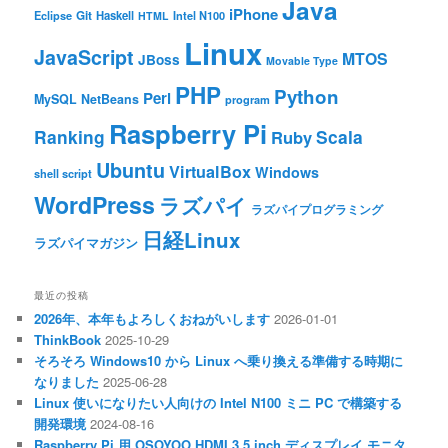
Java
iPhone
Git
Haskell
Eclipse
HTML
Intel N100
Linux
JavaScript
MTOS
JBoss
Movable Type
PHP
Python
Perl
MySQL
NetBeans
program
Raspberry Pi
Ranking
Scala
Ruby
Ubuntu
VirtualBox
Windows
shell script
WordPress
ラズパイ
ラズパイプログラミング
日経Linux
ラズパイマガジン
最近の投稿
2026年、本年もよろしくおねがいします
2026-01-01
ThinkBook
2025-10-29
そろそろ Windows10 から Linux へ乗り換える準備する時期に
なりました
2025-06-28
Linux 使いになりたい人向けの Intel N100 ミニ PC で構築する
開発環境
2024-08-16
Raspberry Pi 用 OSOYOO HDMI 3.5 inch ディスプレイ モニタ