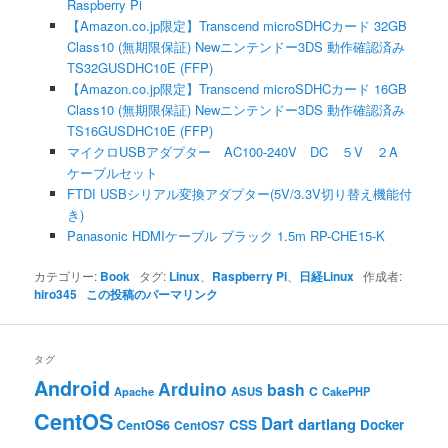
Raspberry Pi
【Amazon.co.jp限定】Transcend microSDHCカード 32GB
Class10 (無期限保証) Newニンテンドー3DS 動作確認済み
TS32GUSDHC10E (FFP)
【Amazon.co.jp限定】Transcend microSDHCカード 16GB
Class10 (無期限保証) Newニンテンドー3DS 動作確認済み
TS16GUSDHC10E (FFP)
マイクロUSBアダプター AC100-240V DC ５V ２A
ケーブルセット
FTDI USBシリアル変換アダプター(5V/3.3V切り替え機能付
き)
Panasonic HDMIケーブル ブラック 1.5m RP-CHE15-K
カテゴリー:
Book
タグ:
Linux
、
Raspberry Pi
、
日経Linux
作成者:
hiro345
この投稿のパーマリンク
タグ
Android
Arduino
bash
C
ASUS
Apache
CakePHP
CentOS
Dart
dartlang
CSS
Docker
CentOS6
CentOS7