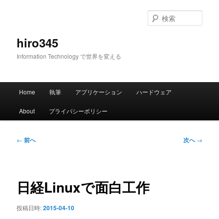
メ
イ
検
ン
索
コ
hiro345
ン
Information Technology で世界を変える
テ
ン
ツ
メ
へ
Home
執筆
アプリケーション
ハードウェア
イ
移
ン
動
About
プライバシーポリシー
メ
ニ
ュ
投
←
前へ
次へ
→
ー
稿
ナ
ビ
ゲ
日経Linuxで面白工作
ー
シ
投稿日時:
2015-04-10
ョ