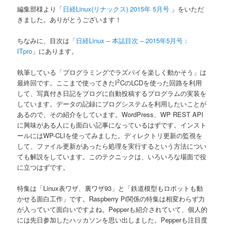
ン
編集部様より「
日経Linux(リナックス) 2015年 5月号
」をいただ
きました。ありがとうございます！
ちなみに、目次は「
日経Linux – 本誌目次 – 2015年5月号：
ITpro
」にあります。
執筆している「プログラミングでラズパイを楽しく動かそう」は
2
最終回です。ここまで使ってきたI
CのLCDを使った回路を利用
して、写真付き日記をブログに自動投稿するプログラムの実装を
しています。データの記録にブログシステムを利用したいことが
あるので、その紹介をしています。WordPress、WP REST API
に興味がある人にも面白い記事になっているはずです。インスト
ールにはWP-CLIを使ってみました。ディレクトリ更新の監視を
して、ファイル更新があったら処理を実行するという方法につい
ても解説をしています。このテクニックは、いろいろな場面で役
に立つはずです。
特集は「Linux表ワザ、裏ワザ93」と「鉄道模型もロボットも動
かせる面白工作」です。Raspberry Pi関係の特集は相変わらず力
が入っていて面白いですよね。Pepperも紹介されていて、個人的
には先日参加したハッカソンを思い出しました。Pepperも注目度