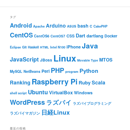
タグ
Android
Arduino
bash
C
ASUS
Apache
CakePHP
CentOS
Dart
dartlang
CSS
Docker
CentOS6
CentOS7
Java
iPhone
Git
Haskell
Eclipse
HTML
Intel N100
Linux
JavaScript
MTOS
JBoss
Movable Type
PHP
Python
Perl
MySQL
NetBeans
program
Raspberry Pi
Ranking
Scala
Ruby
Ubuntu
VirtualBox
Windows
shell script
WordPress
ラズパイ
ラズパイプログラミング
日経Linux
ラズパイマガジン
最近の投稿