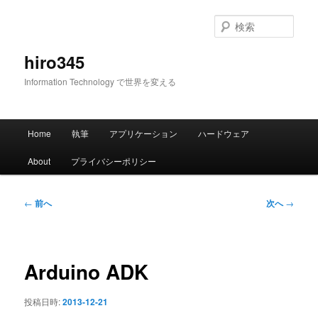
メ
イ
検
ン
索
コ
hiro345
ン
Information Technology で世界を変える
テ
ン
ツ
メ
へ
Home
執筆
アプリケーション
ハードウェア
イ
移
ン
動
About
プライバシーポリシー
メ
ニ
ュ
投
←
前へ
次へ
→
ー
稿
ナ
ビ
ゲ
Arduino ADK
ー
シ
投稿日時:
2013-12-21
ョ