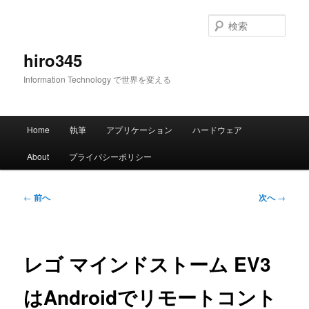
メ
イ
検
ン
索
コ
hiro345
ン
Information Technology で世界を変える
テ
ン
ツ
メ
へ
Home
執筆
アプリケーション
ハードウェア
イ
移
ン
動
About
プライバシーポリシー
メ
ニ
ュ
投
←
前へ
次へ
→
ー
稿
ナ
ビ
ゲ
レゴ マインドストーム EV3
ー
シ
はAndroidでリモートコント
ョ