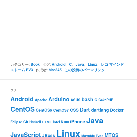
カテゴリー:
Book
タグ:
Android
、
C
、
Java
、
Linux
、
レゴ マインド
ストーム EV3
作成者:
hiro345
この投稿のパーマリンク
タグ
Android
Arduino
bash
C
ASUS
Apache
CakePHP
CentOS
Dart
dartlang
CSS
Docker
CentOS6
CentOS7
Java
iPhone
Git
Haskell
Eclipse
HTML
Intel N100
Linux
JavaScript
MTOS
JBoss
Movable Type