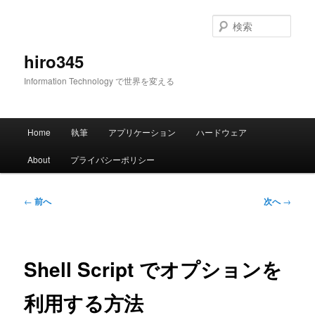
メ
イ
検
ン
索
コ
hiro345
ン
Information Technology で世界を変える
テ
ン
ツ
メ
へ
Home
執筆
アプリケーション
ハードウェア
イ
移
ン
動
About
プライバシーポリシー
メ
ニ
ュ
投
←
前へ
次へ
→
ー
稿
ナ
ビ
ゲ
Shell Script でオプションを
ー
シ
利用する方法
ョ