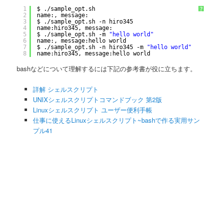
1
$ .
/sample_opt
.sh
?
2
name:, message:
3
$ .
/sample_opt
.sh -n hiro345
4
name:hiro345, message:
5
$ .
/sample_opt
.sh -m 
"hello world"
6
name:, message:hello world
7
$ .
/sample_opt
.sh -n hiro345 -m 
"hello world"
8
name:hiro345, message:hello world
bashなどについて理解するには下記の参考書が役に立ちます。
詳解 シェルスクリプト
UNIXシェルスクリプトコマンドブック 第2版
Linuxシェルスクリプト ユーザー便利手帳
仕事に使えるLinuxシェルスクリプト~bashで作る実用サン
プル41