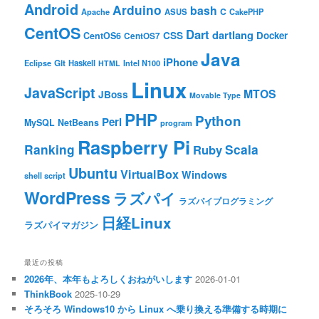
Android
Arduino
bash
C
ASUS
Apache
CakePHP
CentOS
Dart
dartlang
CSS
Docker
CentOS6
CentOS7
Java
iPhone
Git
Haskell
Eclipse
HTML
Intel N100
Linux
JavaScript
MTOS
JBoss
Movable Type
PHP
Python
Perl
MySQL
NetBeans
program
Raspberry Pi
Ranking
Scala
Ruby
Ubuntu
VirtualBox
Windows
shell script
WordPress
ラズパイ
ラズパイプログラミング
日経Linux
ラズパイマガジン
最近の投稿
2026年、本年もよろしくおねがいします
2026-01-01
ThinkBook
2025-10-29
そろそろ Windows10 から Linux へ乗り換える準備する時期に