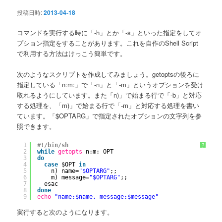
ン
投稿日時:
2013-04-18
コマンドを実行する時に「-h」とか「-s」といった指定をしてオ
プション指定をすることがあります。これを自作のShell Script
で利用する方法はけっこう簡単です。
次のようなスクリプトを作成してみましょう。getoptsの後ろに
指定している「n:m:」で「-n」と「-m」というオプションを受け
取れるようにしています。また「n)」で始まる行で「-b」と対応
する処理を、「m)」で始まる行で「-m」と対応する処理を書い
ています。「$OPTARG」で指定されたオプションの文字列を参
照できます。
1
#!/bin/sh
?
2
while
getopts
n:m: OPT
3
do
4
case
$OPT 
in
5
n) name=
"$OPTARG"
;;
6
m) message=
"$OPTARG"
;;
7
esac
8
done
9
echo
"name:$name, message:$message"
実行すると次のようになります。