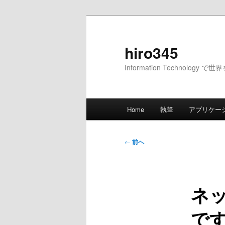
メ
イ
ン
hiro345
コ
Information Technology 
ン
テ
ン
メ
ツ
Home
執筆
アプリケー
イ
へ
ン
移
メ
投
動
←
前へ
ニ
稿
ュ
ナ
ー
ビ
ネ
ゲ
ー
で
シ