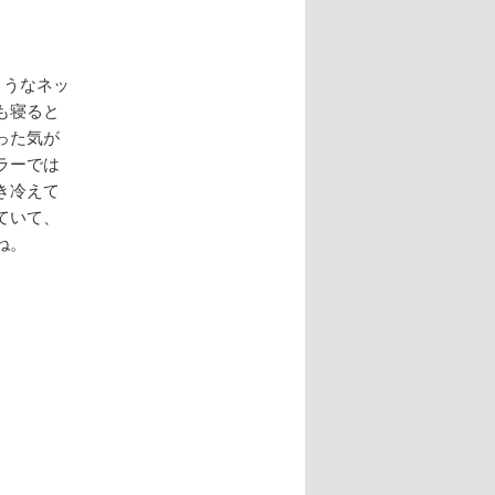
ようなネッ
も寝ると
った気が
ラーでは
き冷えて
ていて、
ね。