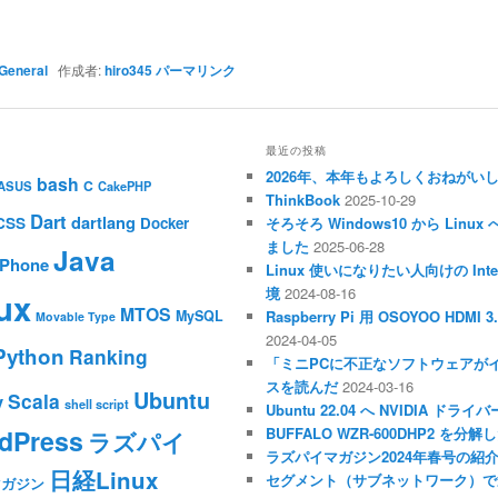
General
作成者:
hiro345
パーマリンク
最近の投稿
2026年、本年もよろしくおねがい
bash
C
ASUS
CakePHP
ThinkBook
2025-10-29
Dart
dartlang
CSS
Docker
そろそろ Windows10 から Li
ました
2025-06-28
Java
iPhone
Linux 使いになりたい人向けの Inte
境
2024-08-16
ux
MTOS
MySQL
Raspberry Pi 用 OSOYOO HDM
Movable Type
2024-04-05
Python
Ranking
「ミニPCに不正なソフトウェアが
スを読んだ
2024-03-16
Ubuntu
Scala
y
shell script
Ubuntu 22.04 へ NVIDIA ド
dPress
BUFFALO WZR-600DHP2 を
ラズパイ
ラズパイマガジン2024年春号の紹
日経Linux
セグメント（サブネットワーク）で
マガジン