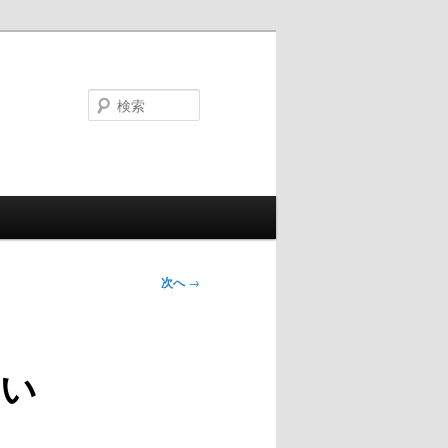
検
索
次へ
→
い