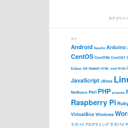
カテゴリー:
タグ
Android
Arduino
Apache
CentOS
CentOS6
CentOS7
Git
Haskell
Eclipse
HTML
Intel N100
Lin
JavaScript
JBoss
PHP
Perl
NetBeans
program
Raspberry Pi
Rub
Wor
VirtualBox
Windows
ラズパイ
ラズパイプログラミング