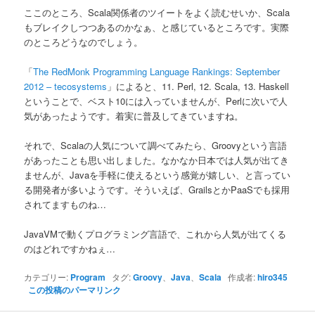
ン
ここのところ、Scala関係者のツイートをよく読むせいか、Scala
もブレイクしつつあるのかなぁ、と感じているところです。実際
のところどうなのでしょう。
「
The RedMonk Programming Language Rankings: September
2012 – tecosystems
」によると、11. Perl, 12. Scala, 13. Haskell
ということで、ベスト10には入っていませんが、Perlに次いで人
気があったようです。着実に普及してきていますね。
それで、Scalaの人気について調べてみたら、Groovyという言語
があったことも思い出しました。なかなか日本では人気が出てき
ませんが、Javaを手軽に使えるという感覚が嬉しい、と言ってい
る開発者が多いようです。そういえば、GrailsとかPaaSでも採用
されてますものね…
JavaVMで動くプログラミング言語で、これから人気が出てくる
のはどれですかねぇ…
カテゴリー:
Program
タグ:
Groovy
、
Java
、
Scala
作成者:
hiro345
この投稿のパーマリンク