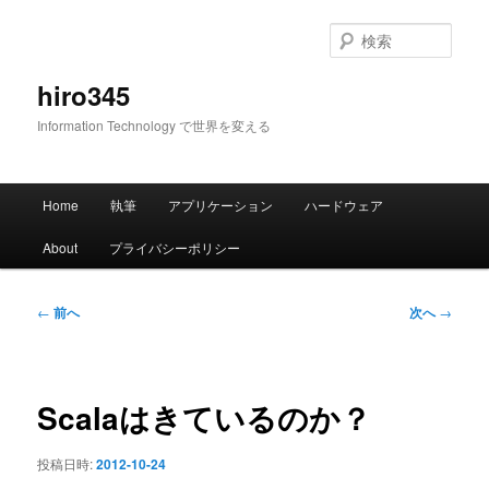
メ
イ
検
ン
索
コ
hiro345
ン
Information Technology で世界を変える
テ
ン
ツ
メ
へ
Home
執筆
アプリケーション
ハードウェア
イ
移
ン
動
About
プライバシーポリシー
メ
ニ
ュ
投
←
前へ
次へ
→
ー
稿
ナ
ビ
ゲ
Scalaはきているのか？
ー
シ
投稿日時:
2012-10-24
ョ