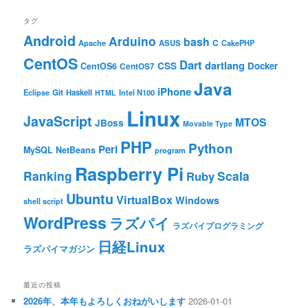
タグ
Android
Arduino
bash
C
ASUS
Apache
CakePHP
CentOS
Dart
dartlang
CSS
Docker
CentOS6
CentOS7
Java
iPhone
Git
Haskell
Eclipse
HTML
Intel N100
Linux
JavaScript
MTOS
JBoss
Movable Type
PHP
Python
Perl
MySQL
NetBeans
program
Raspberry Pi
Ranking
Scala
Ruby
Ubuntu
VirtualBox
Windows
shell script
WordPress
ラズパイ
ラズパイプログラミング
日経Linux
ラズパイマガジン
最近の投稿
2026年、本年もよろしくおねがいします
2026-01-01