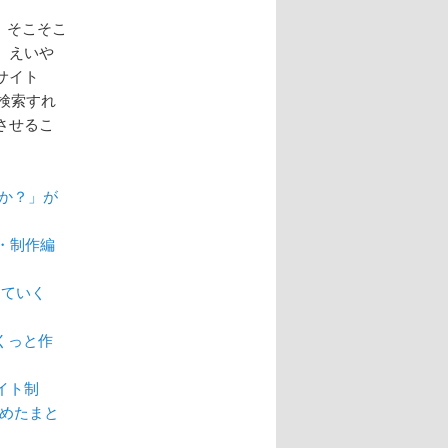
、そこそこ
、えいや
サイト
で検索すれ
させるこ
たか？」が
応・制作編
していく
くっと作
サイト制
集めたまと