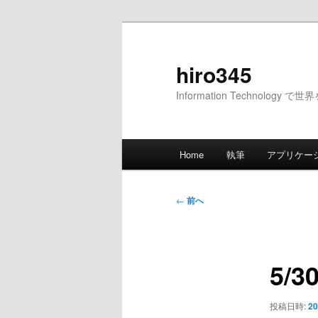
メ
イ
ン
hiro345
コ
Information Technology 
ン
テ
ン
メ
ツ
Home
執筆
アプリケー
イ
へ
ン
移
メ
投
動
←
前へ
ニ
稿
ュ
ナ
ー
ビ
5/
ゲ
ー
シ
投稿日時:
20