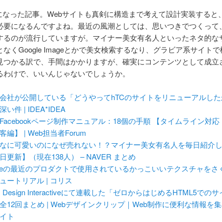
に気になった記事。Webサイトも真剣に構造まで考えて設計実装すると
必要になるんですよね。最近の風潮としては、思いつきでつくって
するのが流行していますが。マイナー美女有名人といったネタ的な
なくGoogle Imageとかで美女検索するなり、グラビア系サイト
見つかる訳で、手間はかかりますが、確実にコンテンツとして成立
るわけで、いいんじゃないでしょうか。
会社が公開している「どうやってhTCのサイトをリニューアルし
い件 | IDEA*IDEA
Facebookページ制作マニュアル：18個の手順 【タイムライン対
客編】 | Web担当者Forum
なに可愛いのになぜ売れない！？マイナー美女有名人を毎日紹介
日更新】（現在138人） – NAVER まとめ
pleの最近のプロダクトで使用されているかっこいいテクスチャをさ
ュートリアル | コリス
N Design Interactiveにて連載した「ゼロからはじめるHTML5での
全12回まとめ | Webデザインクリップ｜Web制作に便利な情報を
イト