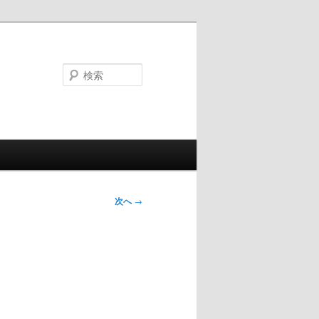
検
索
次へ
→