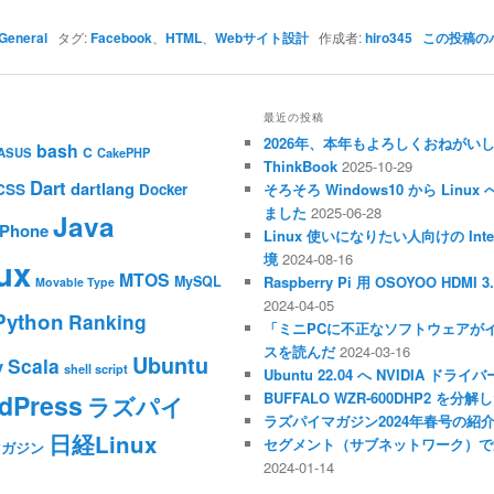
General
タグ:
Facebook
、
HTML
、
Webサイト設計
作成者:
hiro345
この投稿の
最近の投稿
2026年、本年もよろしくおねがい
bash
C
ASUS
CakePHP
ThinkBook
2025-10-29
Dart
dartlang
CSS
Docker
そろそろ Windows10 から Li
ました
2025-06-28
Java
iPhone
Linux 使いになりたい人向けの Inte
境
2024-08-16
ux
MTOS
MySQL
Raspberry Pi 用 OSOYOO HDM
Movable Type
2024-04-05
Python
Ranking
「ミニPCに不正なソフトウェアが
スを読んだ
2024-03-16
Ubuntu
Scala
y
shell script
Ubuntu 22.04 へ NVIDIA ド
dPress
BUFFALO WZR-600DHP2 を
ラズパイ
ラズパイマガジン2024年春号の紹
日経Linux
セグメント（サブネットワーク）で
マガジン
2024-01-14