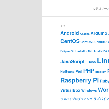
カテゴリー:
タグ
Android
Arduino
Apache
CentOS
CentOS6
CentOS7
Git
Haskell
Eclipse
HTML
Intel N100
Lin
JavaScript
JBoss
PHP
Perl
NetBeans
program
Raspberry Pi
Rub
Wor
VirtualBox
Windows
ラズパイ
ラズパイプログラミング