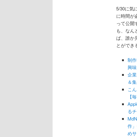
ョ
ン
5/30
に時間が
って公開
も、なんと
ば、誰か
とができ
制作
興味深
企業
＆集
こん
【毎
Ap
るチ
Md
作」
めサ