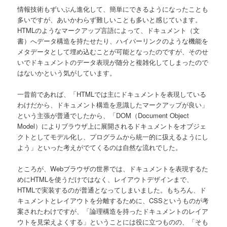
ン
情報技術もずいぶん進化して、簡単にできるようになったことも
多いですが、あいかわらず難しいことも多いと感じています。
HTMLのようなマークアップ言語によって、ドキュメント（文
書）へデータ構造を持たせたり、ハイパーリンクのような機能を
メタデータとして埋め込むことが可能となったのですが、そのせ
いでドキュメントのデータ表現が随分と複雑化してしまったので
はないかという気がしています。
一昔前であれば、「HTMLでは主にドキュメントを表現している
わけだから、ドキュメント構造を意識したマークアップが良い」
という主張が普通でしたから、「DOM（Document Object
Model）によりブラウザ上に展開されるドキュメントをオブジェ
クトとしてモデル化し、プログラムから統一的に扱えるようにし
よう」といった考えがでてくるのは自然な流れでした。
ところが、Webブラウザの世界では、ドキュメントを表現するた
めにHTMLを使うだけではなく、レイアウトデザインまで、
HTMLで実装するのが普通となってしまいました。もちろん、ド
キュメントとレイアウトを分離するために、CSSというものが考
案されたわけですが、「論理構造を持ったドキュメントのレイア
ウトを見栄えよくする」ということには役に立つものの、「そも