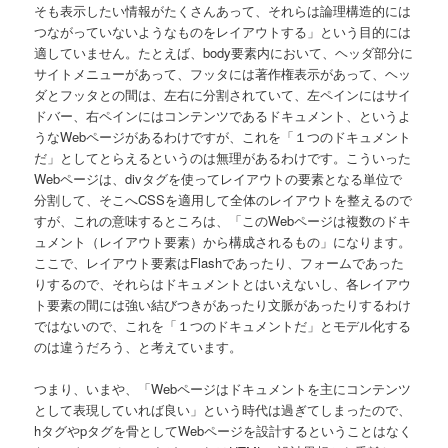
そも表示したい情報がたくさんあって、それらは論理構造的には
つながっていないようなものをレイアウトする」という目的には
適していません。たとえば、body要素内において、ヘッダ部分に
サイトメニューがあって、フッタには著作権表示があって、ヘッ
ダとフッタとの間は、左右に分割されていて、左ペインにはサイ
ドバー、右ペインにはコンテンツであるドキュメント、というよ
うなWebページがあるわけですが、これを「１つのドキュメント
だ」としてとらえるというのは無理があるわけです。こういった
Webページは、divタグを使ってレイアウトの要素となる単位で
分割して、そこへCSSを適用して全体のレイアウトを整えるので
すが、これの意味するところは、「このWebページは複数のドキ
ュメント（レイアウト要素）から構成されるもの」になります。
ここで、レイアウト要素はFlashであったり、フォームであった
りするので、それらはドキュメントとはいえないし、各レイアウ
ト要素の間には強い結びつきがあったり文脈があったりするわけ
ではないので、これを「１つのドキュメントだ」とモデル化する
のは違うだろう、と考えています。
つまり、いまや、「Webページはドキュメントを主にコンテンツ
として表現していれば良い」という時代は過ぎてしまったので、
hタグやpタグを骨としてWebページを設計するということはなく