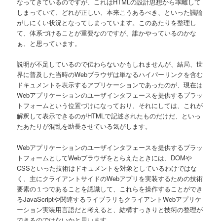
なってきているのですが、これはHTMLの設計思想から乖離して
しまっていて、どれが正しい、本来こうあるべき、といった議論
がしにくい状況となってしまっています。このあたりを整理し
て、体系づけることが重要なのですが、誰かやっているのかな
ぁ、と思っています。
説明が不足しているので伝わらないかもしれませんが、結局、世
界に普及した当時のWebブラウザは単なるハイパーリンクを含む
ドキュメントを表示するアプリケーションであったのが、現在は
Webアプリケーションのユーザインタフェースを提供するプラッ
トフォームという位置づけになっており、それにしては、これが
解釈して表示できるのがHTMLで記述されたものだけだ、といっ
たあたりが混乱を助長させている気がします。
Webアプリケーションのユーザインタフェースを提供するプラッ
トフォームとしてWebブラウザをとらえたときには、DOMや
CSSといった技術はドキュメントを対象としているわけではな
く、主にクライアントサイドのWebアプリを実装するための技術
要素の１つであることを認識して、これらを操作することができ
るJavaScriptや関連するライブラリもクライアントWebアプリケ
ーション実装用言語だと考えると、結構すっきりと技術の整理が
できるのではないかと思います。