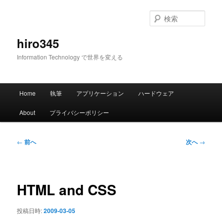
メ
イ
検
ン
索
コ
hiro345
ン
Information Technology で世界を変える
テ
ン
ツ
メ
へ
Home
執筆
アプリケーション
ハードウェア
イ
移
ン
動
About
プライバシーポリシー
メ
ニ
ュ
投
←
前へ
次へ
→
ー
稿
ナ
ビ
ゲ
HTML and CSS
ー
シ
投稿日時:
2009-03-05
ョ