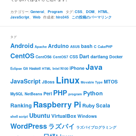
カテゴリー:
General
、
Program
タグ:
CSS
、
DOM
、
HTML
、
JavaScript
、
Web
作成者:
hiro345
この投稿のパーマリンク
タグ
Android
Arduino
bash
C
ASUS
Apache
CakePHP
CentOS
Dart
dartlang
CSS
Docker
CentOS6
CentOS7
Java
iPhone
Git
Haskell
Eclipse
HTML
Intel N100
Linux
JavaScript
MTOS
JBoss
Movable Type
PHP
Python
Perl
MySQL
NetBeans
program
Raspberry Pi
Ranking
Scala
Ruby
Ubuntu
VirtualBox
Windows
shell script
WordPress
ラズパイ
ラズパイプログラミング