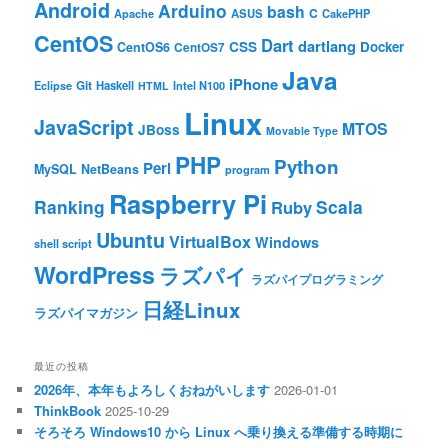
Android
Arduino
bash
C
ASUS
Apache
CakePHP
CentOS
Dart
dartlang
CSS
Docker
CentOS6
CentOS7
Java
iPhone
Git
Haskell
Eclipse
HTML
Intel N100
Linux
JavaScript
MTOS
JBoss
Movable Type
PHP
Python
Perl
MySQL
NetBeans
program
Raspberry Pi
Ranking
Scala
Ruby
Ubuntu
VirtualBox
Windows
shell script
WordPress
ラズパイ
ラズパイプログラミング
日経Linux
ラズパイマガジン
最近の投稿
2026年、本年もよろしくおねがいします
2026-01-01
ThinkBook
2025-10-29
そろそろ Windows10 から Linux へ乗り換える準備する時期に