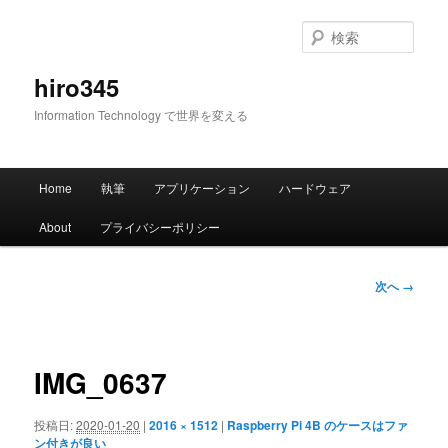
メ
イ
検
ン
索
コ
hiro345
ン
Information Technology で世界を変える
テ
ン
ツ
メ
へ
Home
執筆
アプリケーション
ハードウェア
イ
移
ン
動
About
プライバシーポリシー
メ
ニ
ュ
画
次へ →
ー
像
ナ
ビ
ゲ
IMG_0637
ー
シ
投稿日:
2020-01-20
|
2016 × 1512
|
Raspberry Pi 4B のケースはファ
ョ
ン付きが良い