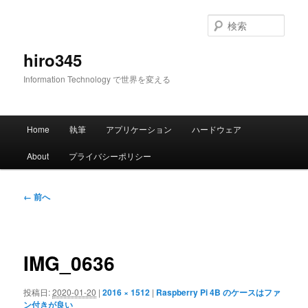
メ
イ
検
ン
索
コ
hiro345
ン
Information Technology で世界を変える
テ
ン
ツ
メ
へ
Home
執筆
アプリケーション
ハードウェア
イ
移
ン
動
About
プライバシーポリシー
メ
ニ
ュ
画
← 前へ
ー
像
ナ
ビ
ゲ
IMG_0636
ー
シ
投稿日:
2020-01-20
|
2016 × 1512
|
Raspberry Pi 4B のケースはファ
ョ
ン付きが良い