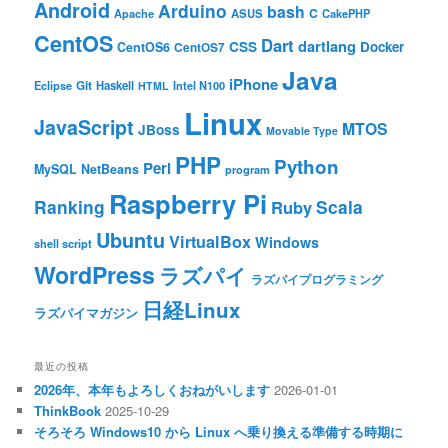
Android
Arduino
bash
C
ASUS
Apache
CakePHP
CentOS
Dart
dartlang
CSS
Docker
CentOS6
CentOS7
Java
iPhone
Git
Haskell
Eclipse
HTML
Intel N100
Linux
JavaScript
MTOS
JBoss
Movable Type
PHP
Python
Perl
MySQL
NetBeans
program
Raspberry Pi
Ranking
Scala
Ruby
Ubuntu
VirtualBox
Windows
shell script
WordPress
ラズパイ
ラズパイプログラミング
日経Linux
ラズパイマガジン
最近の投稿
2026年、本年もよろしくおねがいします
2026-01-01
ThinkBook
2025-10-29
そろそろ Windows10 から Linux へ乗り換える準備する時期に