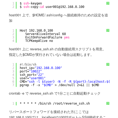
1
$ 
ssh
-keygen
?
2
$ 
ssh
-copy-
id
user001@192.168.0.100
host001 上で、$HOME/.ssh/config へ接続維持のための設定を追
加
1
Host 192.168.0.100
?
2
ServerAliveInterval 60
3
ExitOnForwardFailure 
yes
4
TCPKeepAlive no
host001 上に reverse_ssh.sh の自動接続用スクリプトを用意。
指定した$CMDが実行されていない場合は起動します。
1
#!/bin/sh
?
2
host_ip=
"192.168.0.100"
3
port=
"10022"
4
ssh_port=
"22"
5
user=
"user001"
6
CMD=
"ssh -l ${user} -N -f -R ${port}:localhost:${ssh_
7
pgrep -f -x 
"$CMD"
> 
/dev/null
2>&1 || $CMD
crontab -e で reverse_ssh.sh で1分ごとに自動起動チェック
1
* * * * * 
/bin/sh
/root/reverse_ssh
.sh
?
リバースポートフォワードを接続された方(ここでは
192.168.0.100)では、localhostの10022ポートへSSH接続するこ