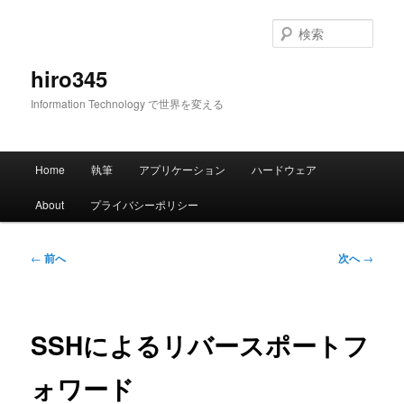
メ
イ
検
ン
索
コ
hiro345
ン
Information Technology で世界を変える
テ
ン
ツ
メ
へ
Home
執筆
アプリケーション
ハードウェア
イ
移
ン
動
About
プライバシーポリシー
メ
ニ
ュ
投
←
前へ
次へ
→
ー
稿
ナ
ビ
ゲ
SSHによるリバースポートフ
ー
シ
ォワード
ョ