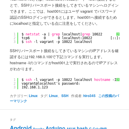
とで、SSHリバースポート接続をしてきているマシンへログイン
できます。ここでは、host001にはユーザ vagrant でパスワード
認証のSSHログインができるとします。host001へ接続するため
にlocalhostと指定している点に注意をしてください。
1
$ 
netstat
-a | 
grep
localhost|
grep
10022
?
2
tcp6       0      0 localhost:10022         [::]:*   
3
$ 
ssh
-l vagrant -p 10022 localhost
SSHリバースポート接続をしてきているマシンのIPアドレスを確
認するには192.168.0.100で下記コマンドを実行します。
hostname -Iのコマンドがhost001上で実行されるのでIPアドレス
がわかります。
1
$ 
ssh
-l vagrant -p 10022 localhost 
hostname
-I
?
2
vagrant@localhost's password: 
3
192.168.1.123 
カテゴリー:
Linux
タグ:
Linux
、
SSH
作成者:
hiro345
この投稿のパ
ーマリンク
タグ
Android
Arduino
bash
C
ASUS
Apache
CakePHP