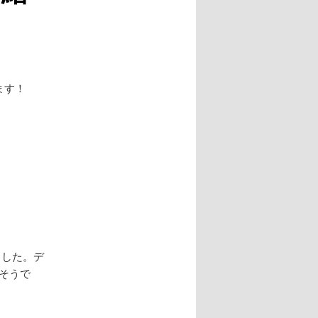
ます！
ました。デ
えそうで