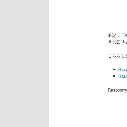
追記：「
月15日
こちらも
Ras
Ras
Rasbp