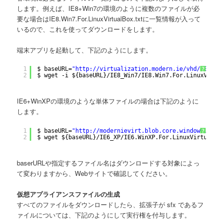
します。例えば、IE8+Win7の環境のように複数のファイルが必
要な場合はIE8.Win7.For.LinuxVirtualBox.txtに一覧情報が入って
いるので、これを使ってダウンロードをします。
端末アプリを起動して、下記のようにします。
1
$ baseURL=
"http://virtualization.modern.ie/vhd/IEKitV
?
2
$ wget -i ${baseURL}
/IE8_Win7/IE8
.Win7.For.LinuxVirtu
IE6+WinXPの環境のような単体ファイルの場合は下記のように
します。
1
$ baseURL=
"http://modernievirt.blob.core.windows.net/
?
2
$ wget ${baseURL}
/IE6_XP/IE6
.WinXP.For.LinuxVirtualBo
baserURLや指定するファイル名はダウンロードする対象によっ
て変わりますから、Webサイトで確認してください。
仮想アプライアンスファイルの生成
すべてのファイルをダウンロードしたら、拡張子が sfx であるフ
ァイルについては、下記のようにして実行権を付与します。