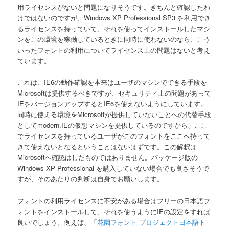
用ライセンスがないと問題になりそうです。きちんと確認したわ
けではないのですが、Windows XP Professional SP3 を利用でき
るライセンスを持っていて、それを使ってインストールしたマシ
ンをこの環境を稼働しているときに同時に使わないのなら、こう
いったフォントの利用についてライセンス上の問題はないと考え
ています。
これは、IE6の動作確認を本来はユーザのマシンでできる手段を
Microsoftは提供するべきですが、セキュリティ上の問題があって
IEをバージョンアップするとIE6を使えないようにしています。
同時に使える環境をMicrosoftが提供していないことへの代替手段
としてmodern.IEの仮想マシンを提供しているのですから、ここ
でライセンスを持っているユーザがこのフォントをここへ持って
きて使えないとなるということはないはずです。この解釈は
Microsoftへ確認はしたものではありません。パッケージ版の
Windows XP Professional を購入していない場合でも良さそうで
すが、そのあたりの判断は自身でお願いします。
フォントの利用ライセンスに不安がある場合はフリーの日本語フ
ォントをインストールして、それを使うようにIEの設定をすれば
良いでしょう。例えば、「
花園フォント プロジェクト日本語ト