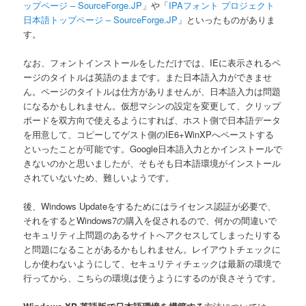
ップページ – SourceForge.JP
」や「
IPAフォント プロジェクト
日本語トップページ – SourceForge.JP
」といったものがありま
す。
なお、フォントインストールをしただけでは、IEに表示されるペ
ージのタイトルは英語のままです。また日本語入力ができませ
ん。ページのタイトルは仕方がありませんが、日本語入力は問題
になるかもしれません。仮想マシンの設定を変更して、クリップ
ボードを双方向で使えるようにすれば、ホスト側で日本語データ
を用意して、コピーしてゲスト側のIE6+WinXPへペーストする
といったことが可能です。Google日本語入力とかインストールで
きないのかと思いましたが、そもそも日本語環境がインストール
されていないため、難しいようです。
後、Windows Updateをするためにはライセンス認証が必要で、
それをするとWindows7の購入を促されるので、何かの間違いで
セキュリティ上問題のあるサイトへアクセスしてしまったりする
と問題になることがあるかもしれません。レイアウトチェックに
しか使わないようにして、セキュリティチェックは最新の環境で
行ってから、こちらの環境は使うようにするのが良さそうです。