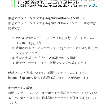
3
$ .
/IE6
.WinXP.For.LinuxVirtualBox.sfx 
4
.
/IE6
.WinXP.For.LinuxVirtualBox.sfx: error 
while
load
仮想アプライアンスファイルをVirtualBoxへインポート
仮想アプライアンスファイルをVirtualBoxへインポートするのは
簡単です。
VirtualBoxのメニューで[ファイル]-[仮想アプライアンスの
インポート]を指定
表示されるダイアログボックスで[アプライアンスを開く]ボ
タンをクリック
先ほど生成した「IE6 – WinXP.ova」を指定
後はウィザードに従って仮想マシンを作成するだけ
仮想マシンが作成できたら、起動して使ってみましょう。
Internet Explorerを使って表示確認できることがわかります。
キーボードの設定
起動して使ってみると、キーボードが英語キーボードになってい
ることに気がつきます。日本語のキーボードが使えるようにしま
しょう。