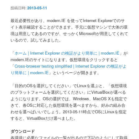
ン
投稿日時:
2013-05-11
最近必要性があり、modern.IE を使ってInternet Explorerでのサ
イト表示確認することができます。手元に仮想マシンで大体の環
境は用意してあるのですが、せっかくMicrosoftが用意してくれて
いるので、試してみました。
「
ホーム | Internet Explorer の検証がより簡単に | modern.IE
」が
modern.IEのサイトになります。仮想環境をクリックすると
「
Cross-browser testing simplified | Internet Explorer の検証がよ
り簡単に | modern.IE
」というページが開きます。
「目的のOSを選択してください」でLinuxを選ぶと、「仮想環境
のプラットフォームを選択してください」にVirtualBoxが選べる
ようになります。OSの選択では、Windows、MacOS Xも指定で
きて、各OSに対応した仮想環境を選べますから、好みの組み合
わせを選べばいいでしょう。2013-05-11時点でOSにLinuxを指定
すると、VirtualBoxだけ選べました。
ダウンロード
各環境に必要なファイルの一覧が出るので下記のようにして取得