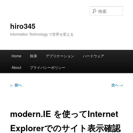
メ
イ
検
ン
索
コ
hiro345
ン
Information Technology で世界を変える
テ
ン
ツ
メ
へ
Home
執筆
アプリケーション
ハードウェア
イ
移
ン
動
About
プライバシーポリシー
メ
ニ
ュ
投
←
前へ
次へ
→
ー
稿
ナ
ビ
ゲ
modern.IE を使ってInternet
ー
シ
Explorerでのサイト表示確認
ョ