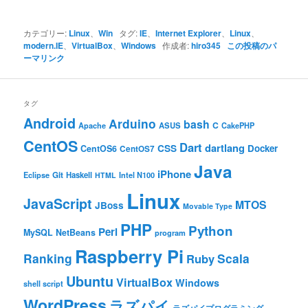
カテゴリー:
Linux
、
Win
タグ:
IE
、
Internet Explorer
、
Linux
、
modern.IE
、
VirtualBox
、
Windows
作成者:
hiro345
この投稿のパ
ーマリンク
タグ
Android
Arduino
bash
C
ASUS
Apache
CakePHP
CentOS
Dart
dartlang
CSS
Docker
CentOS6
CentOS7
Java
iPhone
Git
Haskell
Eclipse
HTML
Intel N100
Linux
JavaScript
MTOS
JBoss
Movable Type
PHP
Python
Perl
MySQL
NetBeans
program
Raspberry Pi
Ranking
Scala
Ruby
Ubuntu
VirtualBox
Windows
shell script
WordPress
ラズパイ