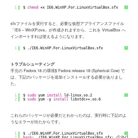
1
$ 
chmod
+x IE6.WinXP.For.LinuxVirtualBox.sfx
?
sfxファイルを実行すると、必要な仮想アプライアンスファイル
「IE6 – WinXP.ova」が作成されますから、これを VirtualBox へ
インポートすれば使えるようになります。
1
$ .
/IE6
.WinXP.For.LinuxVirtualBox.sfx
?
トラブルシューティング
手元の Fedora 18 の環境$ Fedora release 18 (Spherical Cow) で
は、下記のパッケージを追加インストールする必要がありまし
た。
1
$ 
sudo
yum 
install
ld-linux.so.2
?
2
$ 
sudo
yum -y 
install
libstdc++.so.6
これらのパッケージが必要だとわかったのは、実行時に下記のよ
うなエラーが出たからです。
1
$ .
/IE6
.WinXP.For.LinuxVirtualBox.sfx 
?
2
bash
: .
/IE6
.WinXP.For.LinuxVirtualBox.sfx: 
/lib/ld-li