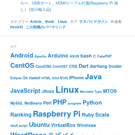
カー、USBポート、HDMIケーブル付属(Raspberry Pi 無
し） [並行輸入品]
カテゴリー:
Article
、
Book
、
Linux
タグ:
ラズパイマガジン
作成者:
hiro345
この投稿のパーマリンク
タグ
Android
Arduino
bash
C
ASUS
Apache
CakePHP
CentOS
Dart
dartlang
CSS
Docker
CentOS6
CentOS7
Java
iPhone
Git
Haskell
Eclipse
HTML
Intel N100
Linux
JavaScript
MTOS
JBoss
Movable Type
PHP
Python
Perl
MySQL
NetBeans
program
Raspberry Pi
Ranking
Scala
Ruby
Ubuntu
VirtualBox
Windows
shell script
WordPress