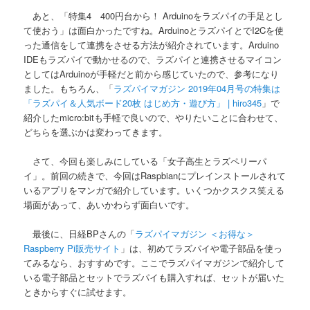
あと、「特集4 400円台から！ Arduinoをラズパイの手足とし
て使おう」は面白かったですね。ArduinoとラズパイとでI2Cを使
った通信をして連携をさせる方法が紹介されています。Arduino
IDEもラズパイで動かせるので、ラズパイと連携させるマイコン
としてはArduinoが手軽だと前から感じていたので、参考になり
ました。もちろん、「
ラズパイマガジン 2019年04月号の特集は
「ラズパイ＆人気ボード20枚 はじめ方・遊び方」 | hiro345
」で
紹介したmicro:bitも手軽で良いので、やりたいことに合わせて、
どちらを選ぶかは変わってきます。
さて、今回も楽しみにしている「女子高生とラズペリーパ
イ」。前回の続きで、今回はRaspbianにプレインストールされて
いるアプリをマンガで紹介しています。いくつかクスクス笑える
場面があって、あいかわらず面白いです。
最後に、日経BPさんの「
ラズパイマガジン ＜お得な＞
Raspberry Pi販売サイト
」は、初めてラズパイや電子部品を使っ
てみるなら、おすすめです。ここでラズパイマガジンで紹介して
いる電子部品とセットでラズパイも購入すれば、セットが届いた
ときからすぐに試せます。