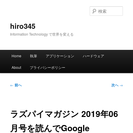
メ
イ
検
ン
索
コ
hiro345
ン
Information Technology で世界を変える
テ
ン
ツ
メ
へ
Home
執筆
アプリケーション
ハードウェア
イ
移
ン
動
About
プライバシーポリシー
メ
ニ
ュ
投
←
前へ
次へ
→
ー
稿
ナ
ビ
ゲ
ラズパイマガジン 2019年06
ー
シ
月号を読んでGoogle
ョ