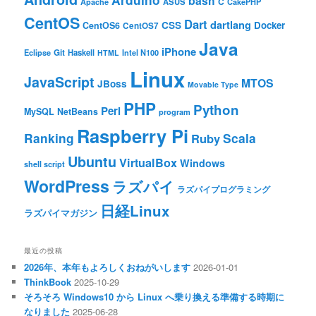
bash
C
ASUS
Apache
CakePHP
CentOS
Dart
dartlang
CSS
Docker
CentOS6
CentOS7
Java
iPhone
Git
Haskell
Eclipse
HTML
Intel N100
Linux
JavaScript
MTOS
JBoss
Movable Type
PHP
Python
Perl
MySQL
NetBeans
program
Raspberry Pi
Ranking
Scala
Ruby
Ubuntu
VirtualBox
Windows
shell script
WordPress
ラズパイ
ラズパイプログラミング
日経Linux
ラズパイマガジン
最近の投稿
2026年、本年もよろしくおねがいします
2026-01-01
ThinkBook
2025-10-29
そろそろ Windows10 から Linux へ乗り換える準備する時期に
なりました
2025-06-28