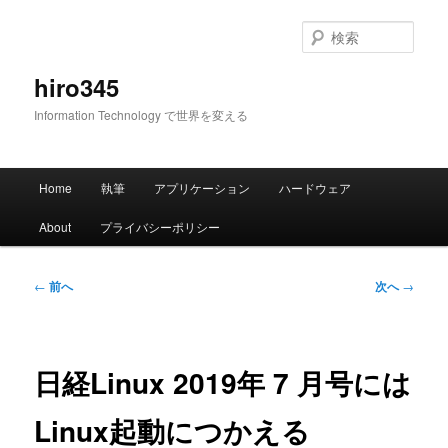
メ
イ
検
ン
索
コ
hiro345
ン
Information Technology で世界を変える
テ
ン
ツ
メ
へ
Home
執筆
アプリケーション
ハードウェア
イ
移
ン
動
About
プライバシーポリシー
メ
ニ
ュ
投
←
前へ
次へ
→
ー
稿
ナ
ビ
ゲ
日経Linux 2019年 7 月号には
ー
シ
Linux起動につかえる
ョ