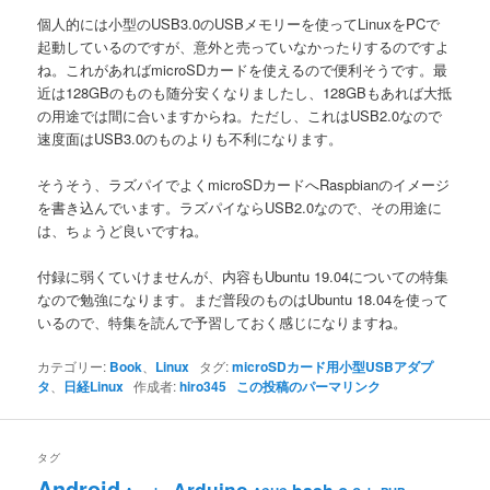
個人的には小型のUSB3.0のUSBメモリーを使ってLinuxをPCで
起動しているのですが、意外と売っていなかったりするのですよ
ね。これがあればmicroSDカードを使えるので便利そうです。最
近は128GBのものも随分安くなりましたし、128GBもあれば大抵
の用途では間に合いますからね。ただし、これはUSB2.0なので
速度面はUSB3.0のものよりも不利になります。
そうそう、ラズパイでよくmicroSDカードへRaspbianのイメージ
を書き込んでいます。ラズパイならUSB2.0なので、その用途に
は、ちょうど良いですね。
付録に弱くていけませんが、内容もUbuntu 19.04についての特集
なので勉強になります。まだ普段のものはUbuntu 18.04を使って
いるので、特集を読んで予習しておく感じになりますね。
カテゴリー:
Book
、
Linux
タグ:
microSDカード用小型USBアダプ
タ
、
日経Linux
作成者:
hiro345
この投稿のパーマリンク
タグ
Android
Arduino