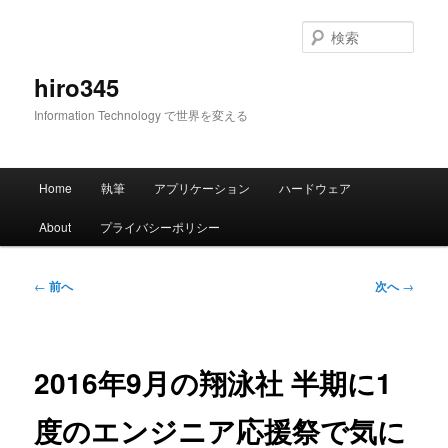
メ
イ
検
ン
索
コ
hiro345
ン
Information Technology で世界を変える
テ
ン
ツ
メ
へ
Home
執筆
アプリケーション
ハードウェア
イ
移
ン
動
About
プライバシーポリシー
メ
ニ
ュ
投
←
前へ
次へ
→
ー
稿
ナ
ビ
ゲ
2016年9月の翔泳社 半期に1
ー
シ
度のエンジニア応援祭で気に
ョ