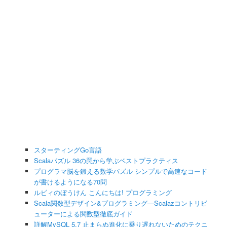
スターティングGo言語
Scalaパズル 36の罠から学ぶベストプラクティス
プログラマ脳を鍛える数学パズル シンプルで高速なコード
が書けるようになる70問
ルビィのぼうけん こんにちは! プログラミング
Scala関数型デザイン&プログラミング―Scalazコントリビ
ューターによる関数型徹底ガイド
詳解MySQL 5.7 止まらぬ進化に乗り遅れないためのテクニ