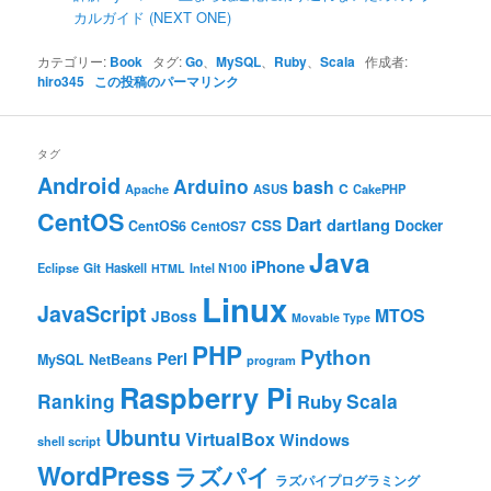
カルガイド (NEXT ONE)
カテゴリー:
Book
タグ:
Go
、
MySQL
、
Ruby
、
Scala
作成者:
hiro345
この投稿のパーマリンク
タグ
Android
Arduino
bash
C
ASUS
Apache
CakePHP
CentOS
Dart
dartlang
CSS
Docker
CentOS6
CentOS7
Java
iPhone
Git
Haskell
Eclipse
HTML
Intel N100
Linux
JavaScript
MTOS
JBoss
Movable Type
PHP
Python
Perl
MySQL
NetBeans
program
Raspberry Pi
Ranking
Scala
Ruby
Ubuntu
VirtualBox
Windows
shell script
WordPress
ラズパイ
ラズパイプログラミング