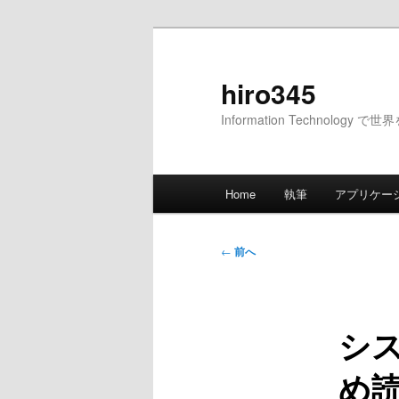
メ
イ
ン
hiro345
コ
Information Technology 
ン
テ
ン
メ
ツ
Home
執筆
アプリケー
イ
へ
ン
移
メ
投
動
←
前へ
ニ
稿
ュ
ナ
ー
ビ
シス
ゲ
ー
め読
シ