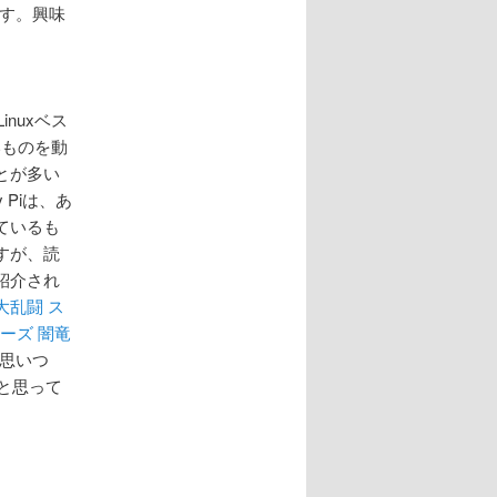
ます。興味
inuxベス
いものを動
とが多い
 Piは、あ
ているも
すが、読
紹介され
大乱闘 ス
ーズ 闇竜
と思いつ
と思って