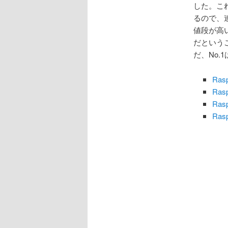
した。こ
るので、
値段が高い
だという
だ、No
Ra
Ra
Ra
Ra