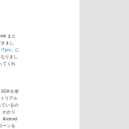
tit まと
だきまし
ITpro
」に
となりまし
ってくれ
 SDKを使
ートリアル
なっているの
、わかり
ndroid
ローンを