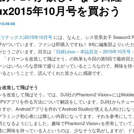
nux2015年10月号を買おう
15-09-08
x(リナックス)2015年10月号
には、なんと、シス管系女子 Season3 Pe
DFがついています。ファンは即購入ですね！ 9/6に編集部よりいた
がとうございます。目次は「
日経Linux – 本誌目次 – 2015年10月号：
。「ドローンを改造して飛ばそう」の執筆も今回の第5回で最終回
ーンはいろいろな意味で盛り上がっているところなので、興味を持
いるということで、読んでくれた皆さんに感謝です。
を改造して飛ばそう
改造して飛ばそう」では、DJI社のPhantom2 Vision+にはMobile
FPVアプリを作る方法について解説をしています。DJI社からチュ
すが、Androidアプリを作れてAndroid Studioが使える人向けに
グラミング初心者には難しい内容になってます。それを参考にして
となるようにしました。趣味でPhantom2 Vision+を所有していて、A
発に興味を持っている人というのは、少なそうな気がしますが、ド