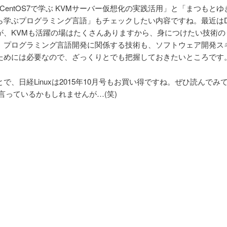
7/CentOS7で学ぶ KVMサーバー仮想化の実践活用」と「まつもと
ら学ぶプログラミング言語」もチェックしたい内容ですね。最近はDo
が、KVMも活躍の場はたくさんありますから、身につけたい技術の
。プログラミング言語開発に関係する技術も、ソフトウェア開発ス
ためには必要なので、ざっくりとでも把握しておきたいところです
で、日経Linuxは2015年10月号もお買い得ですね。ぜひ読んでみ
言っているかもしれませんが…(笑)