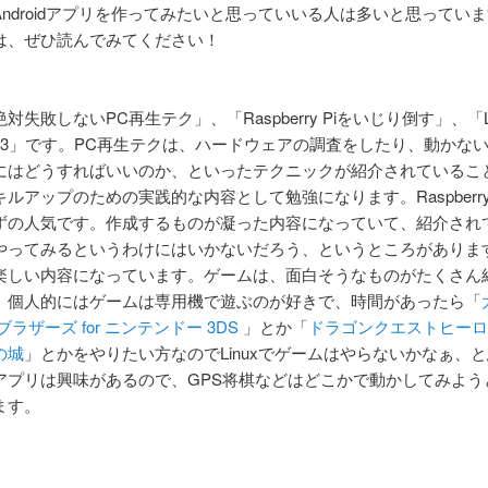
Androidアプリを作ってみたいと思っていいる人は多いと思ってい
は、ぜひ読んでみてください！
対失敗しないPC再生テク」、「Raspberry Piをいじり倒す」、「L
23」です。PC再生テクは、ハードウェアの調査をしたり、動かな
にはどうすればいいのか、といったテクニックが紹介されているこ
ルアップのための実践的な内容として勉強になります。Raspberry
ずの人気です。作成するものが凝った内容になっていて、紹介され
やってみるというわけにはいかないだろう、というところがありま
楽しい内容になっています。ゲームは、面白そうなものがたくさん
。個人的にはゲームは専用機で遊ぶのが好きで、時間があったら「
ブラザーズ for ニンテンドー 3DS
」とか「
ドラゴンクエストヒーロ
の城
」とかをやりたい方なのでLinuxでゲームはやらないかなぁ、
アプリは興味があるので、GPS将棋などはどこかで動かしてみよう
ます。