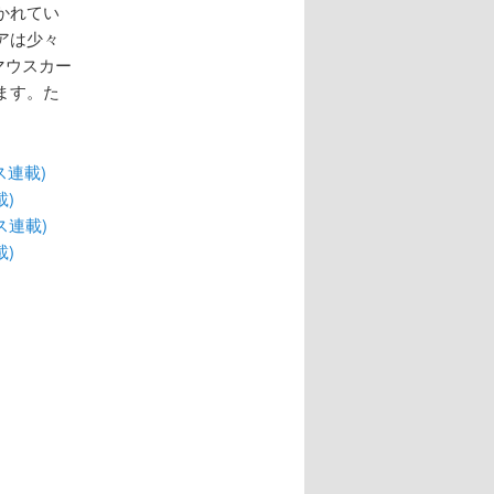
かれてい
アは少々
たマウスカー
ます。た
ス連載)
載)
ス連載)
載)