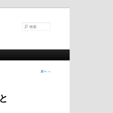
検
索
次へ
→
まと