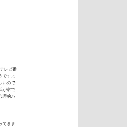
、テレビ番
うですよ
ついので
我が家で
心理的ハ
ってきま