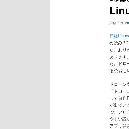
ョ
Li
ン
投稿日時:
20
日経Linu
め読みP
た、あり
あります
た。ドロ
る読者も
ドローン
「ドローンを
って自作
が出ていま
で、プロ
やすい説明
アプリ開