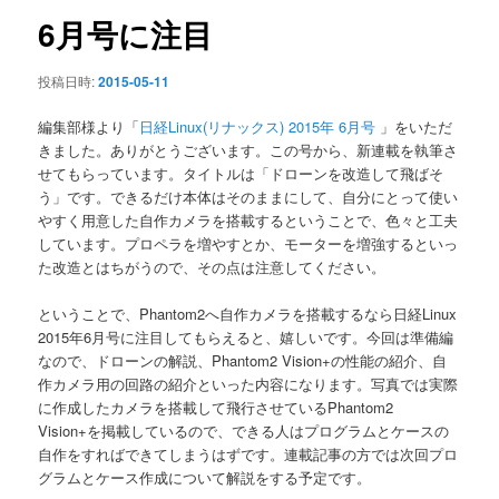
ン
6月号に注目
投稿日時:
2015-05-11
編集部様より「
日経Linux(リナックス) 2015年 6月号
」をいただ
きました。ありがとうございます。この号から、新連載を執筆さ
せてもらっています。タイトルは「ドローンを改造して飛ばそ
う」です。できるだけ本体はそのままにして、自分にとって使い
やすく用意した自作カメラを搭載するということで、色々と工夫
しています。プロペラを増やすとか、モーターを増強するといっ
た改造とはちがうので、その点は注意してください。
ということで、Phantom2へ自作カメラを搭載するなら日経Linux
2015年6月号に注目してもらえると、嬉しいです。今回は準備編
なので、ドローンの解説、Phantom2 Vision+の性能の紹介、自
作カメラ用の回路の紹介といった内容になります。写真では実際
に作成したカメラを搭載して飛行させているPhantom2
Vision+を掲載しているので、できる人はプログラムとケースの
自作をすればできてしまうはずです。連載記事の方では次回プロ
グラムとケース作成について解説をする予定です。