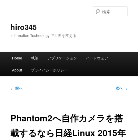
メ
イ
検
ン
索
コ
hiro345
ン
Information Technology で世界を変える
テ
ン
ツ
メ
へ
Home
執筆
アプリケーション
ハードウェア
イ
移
ン
動
About
プライバシーポリシー
メ
ニ
ュ
投
←
前へ
次へ
→
ー
稿
ナ
ビ
ゲ
Phantom2へ自作カメラを搭
ー
シ
載するなら日経Linux 2015年
ョ