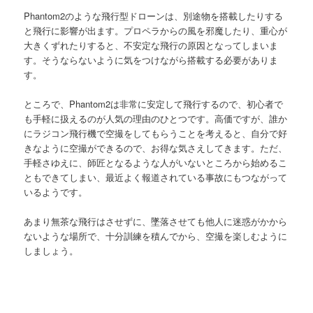
Phantom2のような飛行型ドローンは、別途物を搭載したりする
と飛行に影響が出ます。プロペラからの風を邪魔したり、重心が
大きくずれたりすると、不安定な飛行の原因となってしまいま
す。そうならないように気をつけながら搭載する必要がありま
す。
ところで、Phantom2は非常に安定して飛行するので、初心者で
も手軽に扱えるのが人気の理由のひとつです。高価ですが、誰か
にラジコン飛行機で空撮をしてもらうことを考えると、自分で好
きなように空撮ができるので、お得な気さえしてきます。ただ、
手軽さゆえに、師匠となるような人がいないところから始めるこ
ともできてしまい、最近よく報道されている事故にもつながって
いるようです。
あまり無茶な飛行はさせずに、墜落させても他人に迷惑がかから
ないような場所で、十分訓練を積んでから、空撮を楽しむように
しましょう。