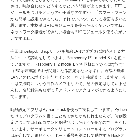
きは、時刻合わせをどうするかという問題が出てきます。RTCモ
ジュールをつけるというのが王道なのですが、「スマートフォン
から簡単に設定できるなら、それでいいや」となる場面も多いと
思います。本格派はRTCモジュールを使ったほうがいいですね。
ネットワーク接続ができない場合もRTCモジュールを使うのがい
いですよね。
今回はhostapd、dhcpサーバを無線LANアダプタに対応させる方
法について説明をしています。Raspbeerry Pi1 model B+ を使っ
ていますが、Raspberry Pi2 model Bでも同様にできるはずです
（Pi2は未確認ですが問題になる設定はないはず）。通常の無線
LANアクセスポイントだとインターネット接続までしますが、今
回は空撮時につかう自作カメラ用なので、その設定はしていませ
んし、名前解決もせずにIPアドレスでアクセスができるようにし
ています。
時刻設定アプリはPython Flaskを使って実装しています。Python
だけでプログラムを書くこともできたかもしれませんが、時刻設
定についてはdateコマンドを呼び出したほうが楽なので、そうし
ています。サーボモータをリモートコントロールするプログラム
は紹介していませんが、ポート番号を別にして動作するFlaskア