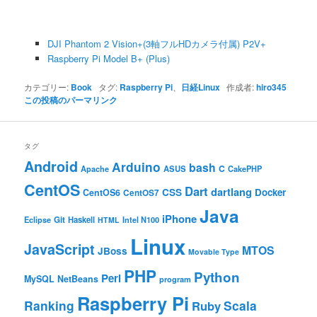
DJI Phantom 2 Vision+(3軸フルHDカメラ付属) P2V+
Raspberry Pi Model B+ (Plus)
カテゴリー:
Book
タグ:
Raspberry Pi
、
日経Linux
作成者:
hiro345
この投稿のパーマリンク
タグ
Android
Arduino
bash
C
ASUS
Apache
CakePHP
CentOS
Dart
dartlang
CSS
Docker
CentOS6
CentOS7
Java
iPhone
Git
Haskell
Eclipse
HTML
Intel N100
Linux
JavaScript
MTOS
JBoss
Movable Type
PHP
Python
Perl
MySQL
NetBeans
program
Raspberry Pi
Ranking
Scala
Ruby