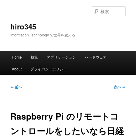
メ
イ
検
ン
索
コ
hiro345
ン
Information Technology で世界を変える
テ
ン
ツ
メ
へ
Home
執筆
アプリケーション
ハードウェア
イ
移
ン
動
About
プライバシーポリシー
メ
ニ
ュ
投
←
前へ
次へ
→
ー
稿
ナ
ビ
ゲ
Raspberry Pi のリモートコ
ー
シ
ントロールをしたいなら日経
ョ