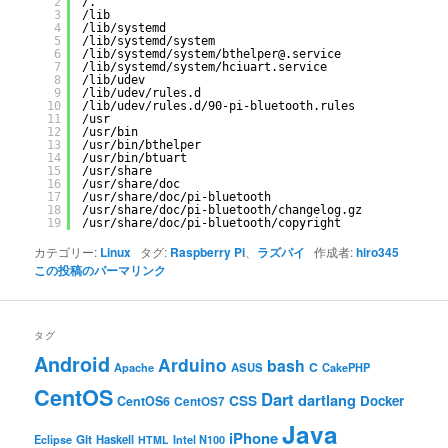
2
/.
3
/lib
4
/lib/systemd
5
/lib/systemd/system
6
/lib/systemd/system/bthelper
@.service
7
/lib/systemd/system/hciuart
.service
8
/lib/udev
9
/lib/udev/rules
.d
10
/lib/udev/rules
.d
/90-pi-bluetooth
.rules
11
/usr
12
/usr/bin
13
/usr/bin/bthelper
14
/usr/bin/btuart
15
/usr/share
16
/usr/share/doc
17
/usr/share/doc/pi-bluetooth
18
/usr/share/doc/pi-bluetooth/changelog
.gz
19
/usr/share/doc/pi-bluetooth/copyright
カテゴリー:
Linux
タグ:
Raspberry Pi
、
ラズパイ
作成者:
hiro345
この投稿のパーマリンク
タグ
Android
Arduino
bash
C
ASUS
Apache
CakePHP
CentOS
Dart
dartlang
CSS
Docker
CentOS6
CentOS7
Java
iPhone
Git
Haskell
Eclipse
HTML
Intel N100