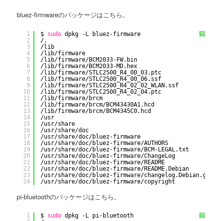
bluez-firmwareのパッケージはこちら。
1
$ 
sudo
dpkg -L bluez-firmware
?
2
/.
3
/lib
4
/lib/firmware
5
/lib/firmware/BCM2033-FW
.bin
6
/lib/firmware/BCM2033-MD
.hex
7
/lib/firmware/STLC2500_R4_00_03
.ptc
8
/lib/firmware/STLC2500_R4_00_06
.ssf
9
/lib/firmware/STLC2500_R4_02_02_WLAN
.ssf
10
/lib/firmware/STLC2500_R4_02_04
.ptc
11
/lib/firmware/brcm
12
/lib/firmware/brcm/BCM43430A1
.hcd
13
/lib/firmware/brcm/BCM4345C0
.hcd
14
/usr
15
/usr/share
16
/usr/share/doc
17
/usr/share/doc/bluez-firmware
18
/usr/share/doc/bluez-firmware/AUTHORS
19
/usr/share/doc/bluez-firmware/BCM-LEGAL
.txt
20
/usr/share/doc/bluez-firmware/ChangeLog
21
/usr/share/doc/bluez-firmware/README
22
/usr/share/doc/bluez-firmware/README
.Debian
23
/usr/share/doc/bluez-firmware/changelog
.Debian.gz
24
/usr/share/doc/bluez-firmware/copyright
pi-bluetoothのパッケージはこちら。
1
$ 
sudo
dpkg -L pi-bluetooth
?