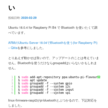
ン
い
投稿日時:
2020-02-29
Ubuntu 18.0.4 for Raspberry Pi B4 で Bluetooth を使いたくて調
べています。
ARMのUbuntu Server 18.04でBluetoothを使う(for Raspberry Pi)
– Qiita
を参考にしました。
とりあえず動かせば良いので、アップデートのことは考えていま
せん。Bluetoothを使うだけならgroupaddはいらないかもしれま
せん。
1
$ 
sudo
add-apt-repository ppa:ubuntu-pi-flavour-maker
?
2
$ 
sudo
apt update
3
$ 
sudo
groupadd -f --system gpio
4
$ 
sudo
groupadd -f --system i2c
5
$ 
sudo
groupadd -f --system input
6
$ 
sudo
groupadd -f --system spi
linux-firmware-raspi2がpi-bluetoothとぶつかるので、下記対応を
しました。