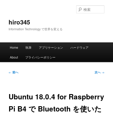
メ
イ
検
ン
索
コ
hiro345
ン
Information Technology で世界を変える
テ
ン
ツ
メ
へ
Home
執筆
アプリケーション
ハードウェア
イ
移
ン
動
About
プライバシーポリシー
メ
ニ
ュ
投
←
前へ
次へ
→
ー
稿
ナ
ビ
ゲ
Ubuntu 18.0.4 for Raspberry
ー
シ
Pi B4 で Bluetooth を使いた
ョ