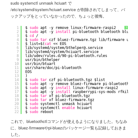
sudo systemctl unmask hciuart で
/etc/systemd/system/hciuart.service が削除されてしまって、バ
ックアップをとっていなかったので、ちょっと後悔。
1
$ 
sudo
apt -y remove linux-firmware-raspi2
?
2
$ 
sudo
apt -y 
install
pi-bluetooth bluetooth bluez
3
$ 
cd
/
4
$ 
sudo
tar
czf bluez-firmware.tgz lib
/firmware
usr
/s
5
$ list=$(
cat
<< EOS
6
lib
/systemd/system/bthelper
@.service
7
lib
/systemd/system/hciuart
.service
8
lib
/udev/rules
.d
/90-pi-bluetooth
.rules
9
usr
/bin/bthelper
10
usr
/bin/btuart
11
usr
/share/doc/pi-bluetooth
12
EOS
13
)
14
$ 
sudo
tar
czf pi-bluetooth.tgz $list
15
$ 
sudo
apt -y remove bluez-firmware pi-bluetooth
16
$ 
sudo
apt -y 
install
linux-firmware-raspi2
17
$ 
sudo
apt -y 
install
raspberrypi-sys-mods rfkill
18
$ 
sudo
tar
xf pi-bluetooth.tgz
19
$ 
sudo
tar
xf bluez-firmware.tgz
20
$ 
sudo
systemctl unmask hciuart
21
$ 
sudo
systemctl 
enable
hciuart
22
$ 
sudo
reboot
これで、bluetoothctlコマンドが使えるようになりました。ちなみ
に、bluez-firmwareやpi-bluezのパッケージ一覧も記録しておきま
した。