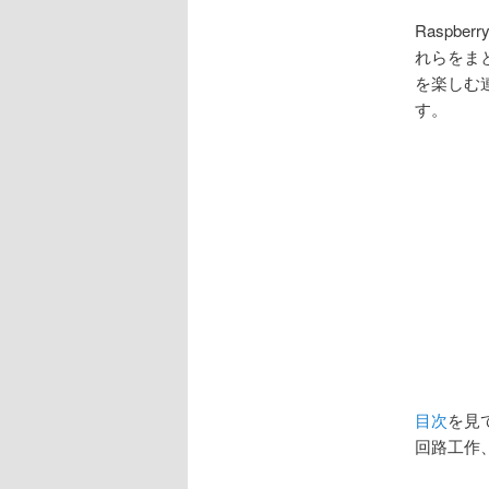
ョ
ン
Raspb
れらをま
を楽しむ
す。
目次
を見
回路工作