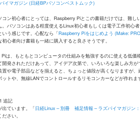
パイマガジン (日経BPパソコンベストムック)
コン初心者にとっては、Raspberry Piとこの書籍だけでは、難
ん。パソコンはある程度使えるLinux初心者もしくは電子工作初心
という感じです。心配なら「
Raspberry Piをはじめよう (Make: PR
な初心者向け書籍も一緒に購入すると良さそうです。
erry Piは、もともとコンピュータの仕組みを勉強するのに使える低
て開発されただけあって、アイデア次第で、いろいろな楽しみ方が
装置や電子部品などを揃えると、ちょっと値段が高くなりますが、
ボットや、無線LANでコントロールするリモコンカーなどが作れま
01 追記
が出ています。「
日経Linux – 別冊 補足情報 – ラズパイマガジン：I
ください。