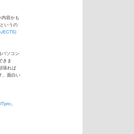
しい内容かも
者というの
OJECTS)
価格パソコン
できま
頑張れば
す。面白い
Tpro
」