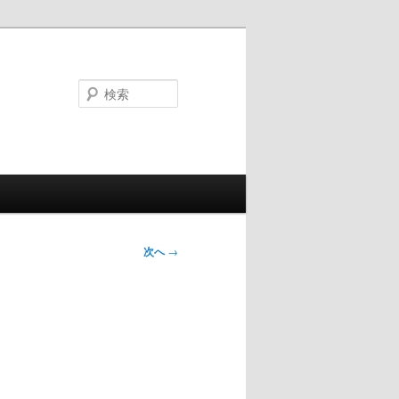
検
索
次へ
→