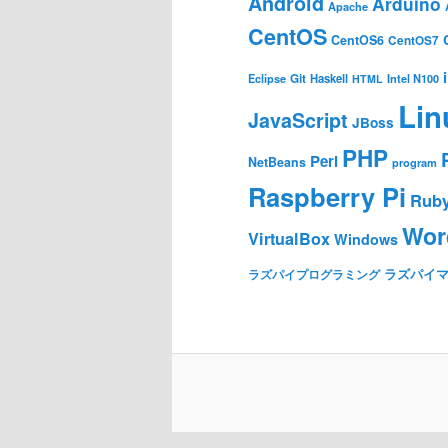
Android
Arduino
Apache
CentOS
CentOS6
CentOS7
Git
Haskell
Eclipse
HTML
Intel N100
Lin
JavaScript
JBoss
PHP
Perl
NetBeans
program
Raspberry Pi
Rub
Wor
VirtualBox
Windows
ラズパイ
ラズパイプログラミング