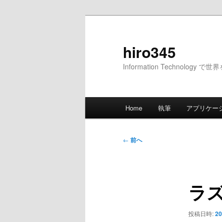
メ
イ
ン
hiro345
コ
Information Technology 
ン
テ
ン
メ
ツ
Home
執筆
アプリケー
イ
へ
ン
移
メ
投
動
←
前へ
ニ
稿
ュ
ナ
ー
ビ
ラ
ゲ
ー
シ
投稿日時:
20