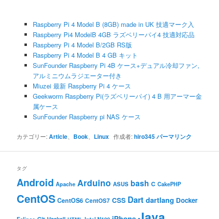
Raspberry Pi 4 Model B (8GB) made in UK 技適マーク入
Raspberry Pi4 ModelB 4GB ラズベリーパイ4 技適対応品
Raspberry Pi 4 Model B/2GB RS版
Raspberry Pi 4 Model B 4 GB キット
SunFounder Raspberry Pi 4B ケース+デュアル冷却ファン,
アルミニウムラジエーター付き
Miuzei 最新 Raspberry Pi 4 ケース
Geekworm Raspberry Pi(ラズベリーパイ) 4 B 用アーマー金
属ケース
SunFounder Raspberry pi NAS ケース
カテゴリー:
Article
、
Book
、
Linux
作成者:
hiro345
パーマリンク
タグ
Android
Arduino
bash
C
ASUS
Apache
CakePHP
CentOS
Dart
dartlang
CSS
Docker
CentOS6
CentOS7
Java
iPhone
Haskell