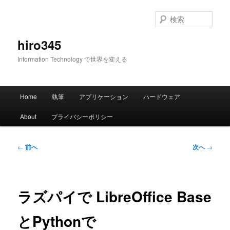
メ
イ
検
ン
索
コ
hiro345
ン
Information Technology で世界を変える
テ
ン
ツ
メ
へ
Home
執筆
アプリケーション
ハードウェア
イ
移
ン
動
About
プライバシーポリシー
メ
ニ
ュ
投
←
前へ
次へ
→
ー
稿
ナ
ビ
ゲ
ラズパイで LibreOffice Base
ー
シ
とPythonで
ョ