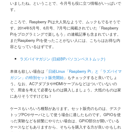
いましたね。ということで、今月号も役に立つ情報がいっぱいで
す。
ところで、Raspberry Piは大人気なようで、ムックもでるそうで
す。2014年5月号、6月号、7月号に掲載されていた「Raspberry
Piをプログラミングで楽しもう」の連載記事も含まれています。
まだRaspberry Piを使ったことがない人には、こちらはお得な内
容となっているはずです。
ラズパイマガジン (日経BPパソコンベストムック)
本体も欲しい場合は「
日経Linux「Raspberry Pi」と「ラズパイマ
ガジン」の特別セット販売開始
」もチェックすると良いでしょ
う。なお、ACアダプタやHDMIケーブルなどはついていないの
で、用途を考えて必要なものは購入しましょう。大抵のものは家
にありそうですけどね！
ケースもいろいろ種類があります。セット販売のものは、デスク
トップPCやサーバとして使う場合に適したものです。GPIOを使
った実験などを頻繁にやりたい場合は、GPIO部分が開いている
ケースなどもありますから、そちらを購入する方が良いかもしれ