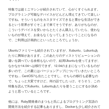
特集では超ミニマシンが紹介されていて、心がくすぐられます。
プログラミング可能なデバイスがどんどん増えてきていて楽しい
ですね。そういうものをカスタマイズできると豊かな生活ができ
るという世界がすぐそこまで来てそうですが、ありがちなのが、
こういうデバイスを安いからとたくさん購入していたら、使わな
いものが増えて、お金もなくなってしまうということになるの
で、ご利用は計画的にといったところでしょうか。
Ubuntuファミリーも紹介されていますが、Xubuntu、Lubuntuあ
たりに興味があります。このあたりのディストリビューションの
違いを調べている余裕もないので、結局Ubuntuを使ってますが、
なかなか14.04へは移行できず、12.04のままになっているものが
多いので、この夏にはバージョンアップについていきたいところ
ですね… CentOS7も出たことですし、そちらの移行も必要なの
で、ちょっと大変ですけど。何の話でしたっけ。そうそう、この
特集を読んでXubuntu、Lubuntuあたりを使うことにするか決め
ようと思っているところです。
他には、Ruby開発者のまつもと氏によるプログラミング言語の
開発方法を紹介する記事もありますし、Dockerも少し紹介されて