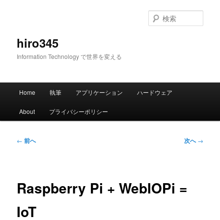
メ
イ
検
ン
索
コ
hiro345
ン
Information Technology で世界を変える
テ
ン
ツ
メ
へ
Home
執筆
アプリケーション
ハードウェア
イ
移
ン
動
About
プライバシーポリシー
メ
ニ
ュ
投
←
前へ
次へ
→
ー
稿
ナ
ビ
ゲ
Raspberry Pi + WebIOPi =
ー
シ
IoT
ョ