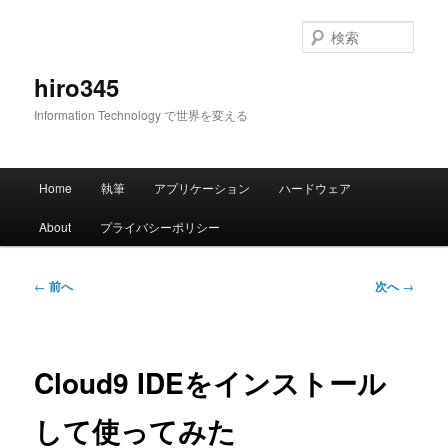
メ
イ
検
ン
索
コ
hiro345
ン
Information Technology で世界を変える
テ
ン
ツ
メ
へ
Home
執筆
アプリケーション
ハードウェア
イ
移
ン
動
About
プライバシーポリシー
メ
ニ
ュ
投
←
前へ
次へ
→
ー
稿
ナ
ビ
ゲ
Cloud9 IDEをインストール
ー
シ
して使ってみた
ョ