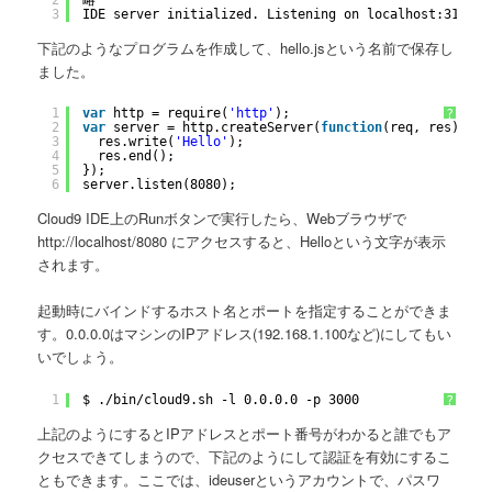
2
略
3
IDE server initialized. Listening on localhost:3131
下記のようなプログラムを作成して、hello.jsという名前で保存し
ました。
1
var
http = require(
'http'
);
?
2
var
server = http.createServer(
function
(req, res){
3
res.write(
'Hello'
);
4
res.end();
5
});
6
server.listen(8080);
Cloud9 IDE上のRunボタンで実行したら、Webブラウザで
http://localhost/8080 にアクセスすると、Helloという文字が表示
されます。
起動時にバインドするホスト名とポートを指定することができま
す。0.0.0.0はマシンのIPアドレス(192.168.1.100など)にしてもい
いでしょう。
1
$ .
/bin/cloud9
.sh -l 0.0.0.0 -p 3000 
?
上記のようにするとIPアドレスとポート番号がわかると誰でもア
クセスできてしまうので、下記のようにして認証を有効にするこ
ともできます。ここでは、ideuserというアカウントで、パスワ