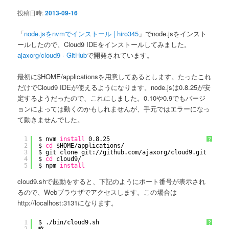
ン
投稿日時:
2013-09-16
「
node.jsをnvmでインストール | hiro345
」でnode.jsをインスト
ールしたので、Cloud9 IDEをインストールしてみました。
ajaxorg/cloud9 · GitHub
で開発されています。
最初に$HOME/applicationsを用意してあるとします。たったこれ
だけでCloud9 IDEが使えるようになります。node.jsは0.8.25が安
定するようだったので、これにしました。0.10や0.9でもバージ
ョンによっては動くのかもしれませんが、手元ではエラーになっ
て動きませんでした。
1
$ nvm 
install
0.8.25
?
2
$ 
cd
$HOME
/applications/
3
$ git clone git:
//github
.com
/ajaxorg/cloud9
.git
4
$ 
cd
cloud9/
5
$ npm 
install
cloud9.shで起動をすると、下記のようにポート番号が表示され
るので、Webブラウザでアクセスします。この場合は
http://localhost:3131になります。
1
$ .
/bin/cloud9
.sh 
?