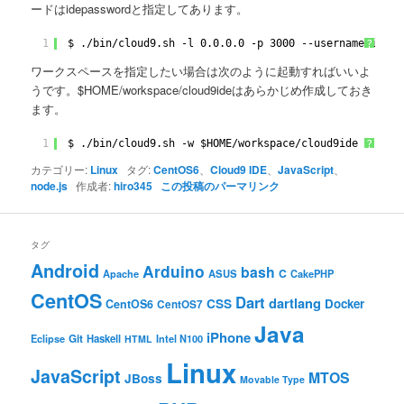
ードはidepasswordと指定してあります。
1
$ .
/bin/cloud9
.sh -l 0.0.0.0 -p 3000 --username ideus
?
ワークスペースを指定したい場合は次のように起動すればいいよ
うです。$HOME/workspace/cloud9ideはあらかじめ作成しておき
ます。
1
$ .
/bin/cloud9
.sh -w $HOME
/workspace/cloud9ide
?
カテゴリー:
Linux
タグ:
CentOS6
、
Cloud9 IDE
、
JavaScript
、
node.js
作成者:
hiro345
この投稿のパーマリンク
タグ
Android
Arduino
bash
C
ASUS
Apache
CakePHP
CentOS
Dart
dartlang
CSS
Docker
CentOS6
CentOS7
Java
iPhone
Git
Haskell
Eclipse
HTML
Intel N100
Linux
JavaScript
MTOS
JBoss
Movable Type