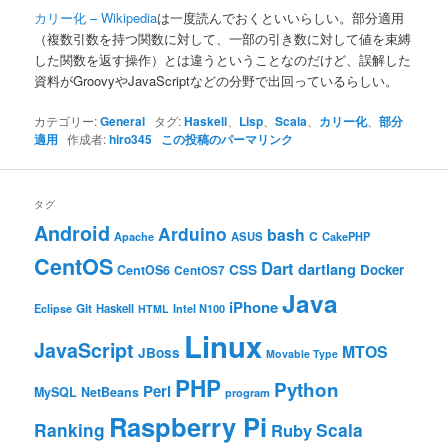
ン
カリー化 – Wikipedia
は一度読んでおくといいらしい。部分適用
（複数引数を持つ関数に対して、一部の引き数に対して値を束縛
した関数を返す操作）とは違うということなのだけど、誤解した
資料がGroovyやJavaScriptなどの分野で出回っているらしい。
カテゴリー:
General
タグ:
Haskell
、
Lisp
、
Scala
、
カリー化
、
部分
適用
作成者:
hiro345
この投稿のパーマリンク
タグ
Android
Arduino
bash
C
ASUS
Apache
CakePHP
CentOS
Dart
dartlang
CSS
Docker
CentOS6
CentOS7
Java
iPhone
Git
Haskell
Eclipse
HTML
Intel N100
Linux
JavaScript
MTOS
JBoss
Movable Type
PHP
Python
Perl
MySQL
NetBeans
program
Raspberry Pi
Ranking
Scala
Ruby