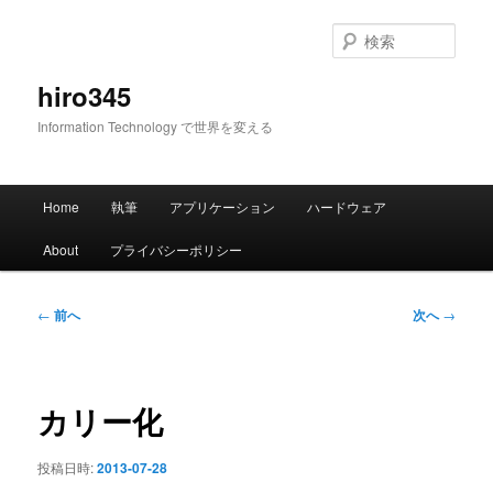
メ
イ
検
ン
索
コ
hiro345
ン
Information Technology で世界を変える
テ
ン
ツ
メ
へ
Home
執筆
アプリケーション
ハードウェア
イ
移
ン
動
About
プライバシーポリシー
メ
ニ
ュ
投
←
前へ
次へ
→
ー
稿
ナ
ビ
ゲ
カリー化
ー
シ
投稿日時:
2013-07-28
ョ