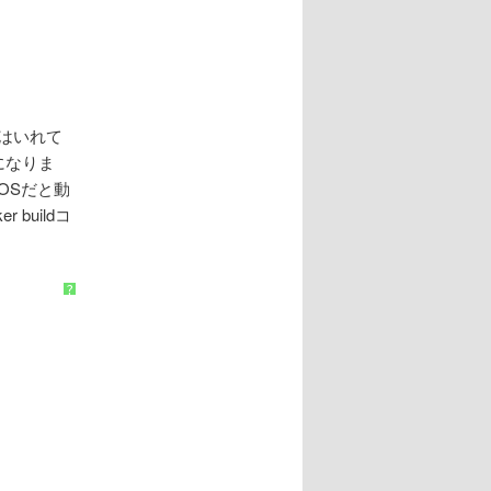
DKはいれて
になりま
cOSだと動
 buildコ
?