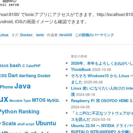
d
app001/
onic serve
ocalhost:8100/ でIonicアプリにアクセスができます。http://localhost:8100/
ndroid, iOSの画面イメージも確認できます。
Linux
タグ:
Docker
、
Ionic
作成者:
hiro345
この投稿のパーマリンク
最近の投稿
2026年、本年もよろしくおねがい
bash
C
ASUS
CakePHP
ThinkBook
2025-10-29
Dart
dartlang
CSS
Docker
そろそろ Windows10 から Li
ました
2025-06-28
Java
iPhone
Linux 使いになりたい人向けの Inte
境
2024-08-16
ux
MTOS
MySQL
Raspberry Pi 用 OSOYOO HDM
Movable Type
2024-04-05
Python
Ranking
「ミニPCに不正なソフトウェアが
スを読んだ
2024-03-16
Ubuntu
Scala
y
shell script
Ubuntu 22.04 へ NVIDIA ド
BUFFALO WZR-600DHP2 を