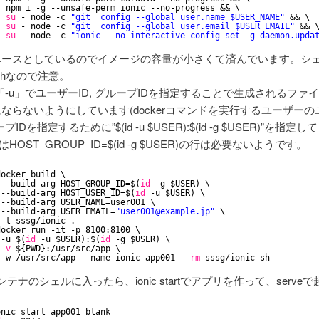
npm i -g --unsafe-perm ionic --no-progress && \
su
- node -c 
"git  config --global user.name $USER_NAME"
&& \
su
- node -c 
"git  config --global user.email $USER_EMAIL"
&& 
su
- node -c 
"ionic --no-interactive config set -g daemon.upda
eをベースとしているのでイメージの容量が小さくて済んでいます。シェル
shなので注意。
-u」でユーザーID, グループIDを指定することで生成されるファ
tにならないようにしています(dockerコマンドを実行するユーザー
プIDを指定するために”$(id -u $USER):$(id -g $USER)”を指定
はHOST_GROUP_ID=$(id -g $USER)の行は必要ないようです。
docker build \
--build-arg HOST_GROUP_ID=$(
id
-g $USER) \
--build-arg HOST_USER_ID=$(
id
-u $USER) \
--build-arg USER_NAME=user001 \
--build-arg USER_EMAIL=
"user001@example.jp"
\
-t sssg
/ionic
.
docker run -it -p 8100:8100 \
-u $(
id
-u $USER):$(
id
-g $USER) \
-
v
${PWD}:
/usr/src/app
\
-w 
/usr/src/app
--name ionic-app001 --
rm
sssg
/ionic
sh
コンテナのシェルに入ったら、ionic startでアプリを作って、serve
onic start app001 blank