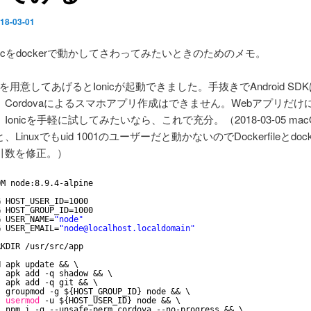
18-03-01
nicをdockerで動かしてさわってみたいときのためのメモ。
fileを用意してあげるとIonicが起動できました。手抜きでAndroid S
Cordovaによるスマホアプリ作成はできません。Webアプリだけ
Ionicを手軽に試してみたいなら、これで充分。（2018-03-05 ma
Linuxでもuid 1001のユーザーだと動かないのでDockerfileとdocker
引数を修正。）
OM node:8.9.4-alpine
G HOST_USER_ID=1000
G HOST_GROUP_ID=1000
G USER_NAME=
"node"
G USER_EMAIL=
"node@localhost.localdomain"
RKDIR 
/usr/src/app
N apk update && \
apk add -q shadow && \
apk add -q git && \
groupmod -g ${HOST_GROUP_ID} node && \
usermod
-u ${HOST_USER_ID} node && \
npm i -g --unsafe-perm cordova --no-progress && \