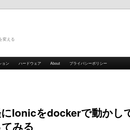
で世界を変える
ション
ハードウェア
About
プライバシーポリシー
にIonicをdockerで動かし
ってみる