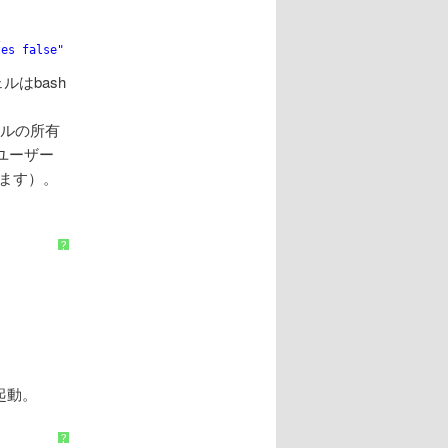
\
tes false"
はbash
イルの所有
のユーザー
してます）。
?
で起動。
?