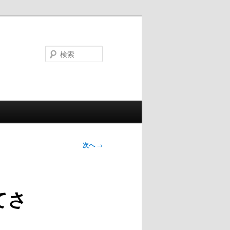
検
索
次へ
→
てさ