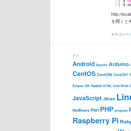
2
$ 
c
3
$ i
http://l
を開くとA
カテゴリー:
タグ
Android
Arduino
Apache
CentOS
CentOS6
CentOS7
Git
Haskell
Eclipse
HTML
Intel N100
Lin
JavaScript
JBoss
PHP
Perl
NetBeans
program
Raspberry Pi
Rub