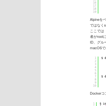
16
17
18
19
Alpin
ではなく
ここでは「
者がroo
ID、グルー
macOSで
1
$ 
2
3
4
5
6
7
$ 
8
9
10
Docker
1
$ i