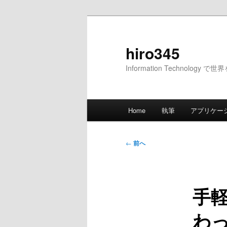
メ
イ
ン
hiro345
コ
Information Technology 
ン
テ
ン
メ
ツ
Home
執筆
アプリケー
イ
へ
ン
移
メ
投
動
←
前へ
ニ
稿
ュ
ナ
ー
ビ
手軽
ゲ
ー
わ
シ