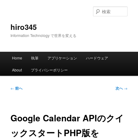
メ
イ
検
ン
索
コ
hiro345
ン
Information Technology で世界を変える
テ
ン
ツ
メ
へ
Home
執筆
アプリケーション
ハードウェア
イ
移
ン
動
About
プライバシーポリシー
メ
ニ
ュ
投
←
前へ
次へ
→
ー
稿
ナ
ビ
ゲ
Google Calendar APIのクイ
ー
シ
ックスタートPHP版を
ョ