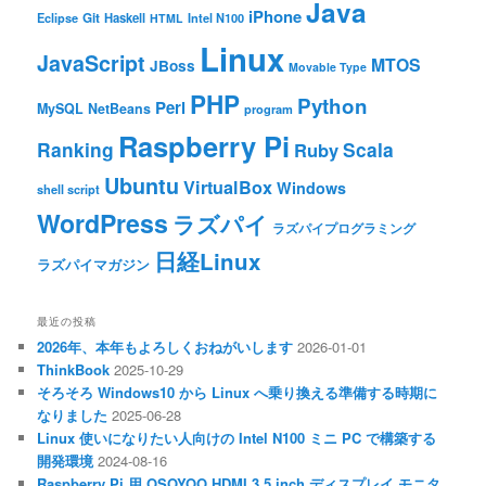
Java
iPhone
Git
Haskell
Eclipse
HTML
Intel N100
Linux
JavaScript
MTOS
JBoss
Movable Type
PHP
Python
Perl
MySQL
NetBeans
program
Raspberry Pi
Ranking
Scala
Ruby
Ubuntu
VirtualBox
Windows
shell script
WordPress
ラズパイ
ラズパイプログラミング
日経Linux
ラズパイマガジン
最近の投稿
2026年、本年もよろしくおねがいします
2026-01-01
ThinkBook
2025-10-29
そろそろ Windows10 から Linux へ乗り換える準備する時期に
なりました
2025-06-28
Linux 使いになりたい人向けの Intel N100 ミニ PC で構築する
開発環境
2024-08-16
Raspberry Pi 用 OSOYOO HDMI 3.5 inch ディスプレイ モニタ