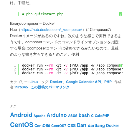
け。手軽だ。
1
# php quickstart.php
?
library/composer – Docker
Hub（
https://hub.docker.com/_/composer/
）にComposerの
Dockerイメージがあるのですね。次のような感じで実行できるよ
うです。composerコマンドのコマンドラインオプションを指定
する場合はcomposerコマンドは省略できるみたいなので、最後
のような書き方もできるとのこと。便利
1
docker run --
rm
-it -
v
$PWD:
/app
-w 
/app
composer:1.6
?
2
docker run --
rm
-it -
v
$PWD:
/app
-w 
/app
composer com
3
docker run --
rm
-it -
v
$PWD:
/app
-w 
/app
composer 
ins
カテゴリー:
Linux
タグ:
Docker
、
Google Calendar API
、
PHP
作成
者:
hiro345
この投稿のパーマリンク
タグ
Android
Arduino
bash
C
ASUS
Apache
CakePHP
CentOS
Dart
dartlang
CSS
Docker
CentOS6
CentOS7