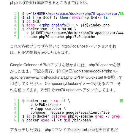
phpinfo()で実行確認できるところまでは下記。
1
$ d=
"${HOME}/workspace/docker/php70-apache/var/www/ht
?
2
$ 
if
[ -e ${d} ]; 
then
; 
mkdir
-p ${d}; 
fi
3
$ 
cd
${d}
4
$ 
echo
'<?php phpinfo();'
> ${d}
/index
.php
5
$ docker run -d -p 80:80 \
6
-
v
${HOME}
/workspace/docker/php70-apache/var/www/htm
7
--name php70-apache php:7.0-apache
これでWebブラウザを開いて http://localhost/ へアクセスすれ
ば、PHPの情報が表示されるはず。
Google Calendar APIのアプリを動かすには、php70-apacheを動
かしたまま、下記を実行。${HOME}/workspace/docker/php70-
apache/var/www/html/quickstart.phpはPHP Quickstartを参照して
用意してください。ComposerもDockerイメージがあるので、そ
れを使ってます。2行目でphp70-apacheへアタッチしてます。
1
$ docker run --
rm
-it \
?
2
-
v
${PWD}:
/app
\
3
-w 
/app
composer \
4
composer require google
/apiclient
:^2.0
5
$ 
id
=$(docker 
ps
|
grep
php70-apache|
grep
-
v
grep
| 
awk
6
$ docker 
exec
-i -t $
id
/bin/bash
アタッチした後は、phpコマンドでquickstart.phpを実行するだ