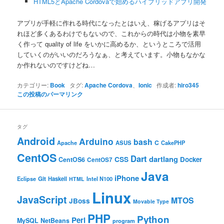
HTML5とApache Cordovaで始めるハイブリッドアプリ開発
アプリが手軽に作れる時代になったとはいえ、稼げるアプリはそ
れほど多くあるわけでもないので、これからの時代は小物を素早
く作って quality of life をいかに高めるか、というところで活用
していくのがいいのだろうなぁ、と考えています。小物もなかな
か作れないのですけどね…
カテゴリー:
Book
タグ:
Apache Cordova
、
Ionic
作成者:
hiro345
この投稿のパーマリンク
タグ
Android
Arduino
bash
C
ASUS
Apache
CakePHP
CentOS
Dart
dartlang
CSS
Docker
CentOS6
CentOS7
Java
iPhone
Git
Haskell
Eclipse
HTML
Intel N100
Linux
JavaScript
MTOS
JBoss
Movable Type
PHP
Python
Perl
MySQL
NetBeans
program