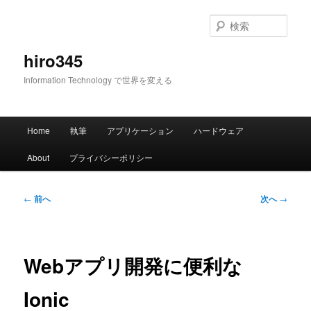
メ
イ
検
ン
索
コ
hiro345
ン
Information Technology で世界を変える
テ
ン
ツ
メ
へ
Home
執筆
アプリケーション
ハードウェア
イ
移
ン
動
About
プライバシーポリシー
メ
ニ
ュ
投
←
前へ
次へ
→
ー
稿
ナ
ビ
ゲ
Webアプリ開発に便利な
ー
シ
Ionic
ョ