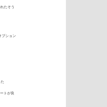
スされたそう
用オプション
った
サポートが良