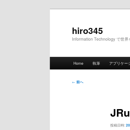
メ
イ
ン
hiro345
コ
Information Technology 
ン
テ
ン
メ
ツ
Home
執筆
アプリケー
イ
へ
ン
移
メ
投
動
←
前へ
ニ
稿
ュ
ナ
ー
ビ
JRu
ゲ
ー
シ
投稿日時:
20