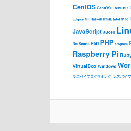
CentOS
CentOS6
CentOS7
Git
Haskell
Eclipse
HTML
Intel N100
Lin
JavaScript
JBoss
PHP
Perl
NetBeans
program
Raspberry Pi
Rub
Wor
VirtualBox
Windows
ラズパイ
ラズパイプログラミング