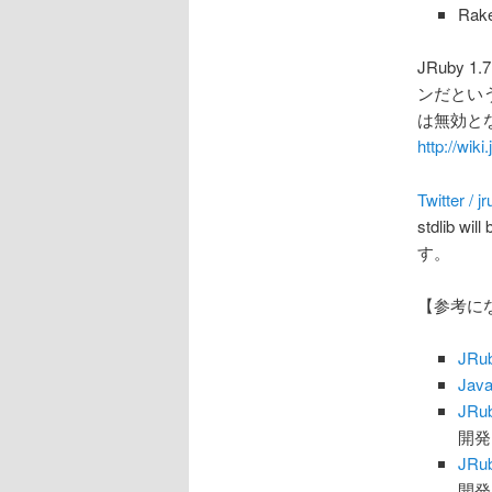
Rak
JRuby 
ンだという
は無効と
http://wik
Twitter / j
stdlib w
す。
【参考に
JR
Ja
JRu
開発
JRu
開発