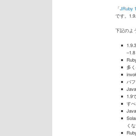
ョ
ン
「
JRuby 1
です。1.
下記のよ
1.
–1.
Ru
多く
inv
パフ
Jav
1.
すべ
Ja
So
くな
Rub