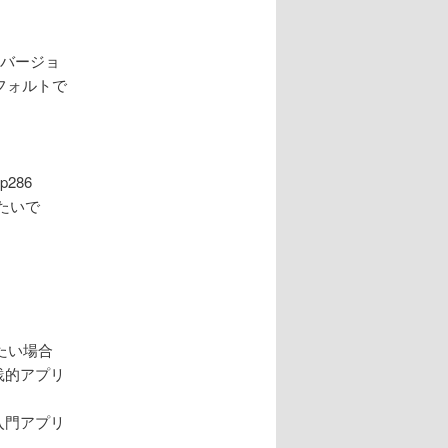
てのバージョ
デフォルトで
p286
からみたいで
したい場合
実践的アプリ
（入門アプリ