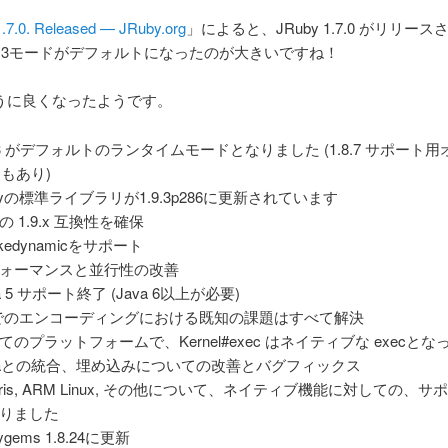
.7.0. Released — JRuby.org
」によると、JRuby 1.7.0 がリリー
9.3モードがデフォルトになったのが大きいですね！
うに良くなったようです。
9.3 がデフォルトのランタイムモードとなりました (1.8.7 サポート
8 もあり)
byの標準ライブラリが1.9.3p286に更新されています
の 1.9.x 互換性を確保
okedynamicをサポート
ォーマンスと並行性の改善
a 5 サポート終了 (Java 6以上が必要)
9でのエンコーディングにおける既知の課題はすべて解決
てのプラットフォームで、Kernel#exec はネイティブな execとな
vaとの統合、埋め込みについての改善とバグフィックス
laris, ARM Linux, その他について、ネイティブ機能に対しての、
りました
ygems 1.8.24に更新