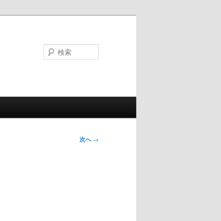
検
索
次へ
→