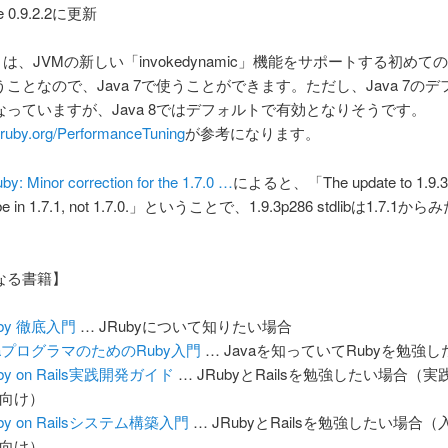
e 0.9.2.2に更新
1.7 は、JVMの新しい「invokedynamic」機能をサポートする初め
ことなので、Java 7で使うことができます。ただし、Java 7の
なっていますが、Java 8ではデフォルトで有効となりそうです。
i.jruby.org/PerformanceTuning
が参考になります。
ruby: Minor correction for the 1.7.0 …
によると、「The update to 1.9.3
ill be in 1.7.1, not 1.7.0.」ということで、1.9.3p286 stdlibは1.7.1
なる書籍】
uby 徹底入門
… JRubyについて知りたい場合
vaプログラマのためのRuby入門
… Javaを知っていてRubyを勉強
by on Rails実践開発ガイド
… JRubyとRailsを勉強したい場合（
向け）
by on Railsシステム構築入門
… JRubyとRailsを勉強したい場合
向け）