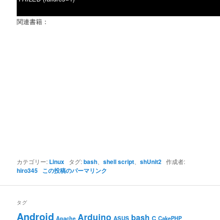
関連書籍：
カテゴリー:
Linux
タグ:
bash
、
shell script
、
shUnit2
作成者:
hiro345
この投稿のパーマリンク
タグ
Android
Arduino
bash
C
ASUS
Apache
CakePHP