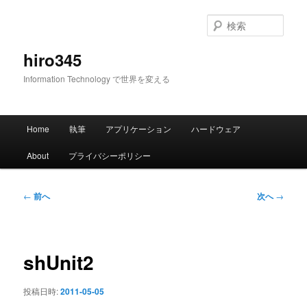
メ
イ
検
ン
索
コ
hiro345
ン
Information Technology で世界を変える
テ
ン
ツ
メ
へ
Home
執筆
アプリケーション
ハードウェア
イ
移
ン
動
About
プライバシーポリシー
メ
ニ
ュ
投
←
前へ
次へ
→
ー
稿
ナ
ビ
ゲ
shUnit2
ー
シ
投稿日時:
2011-05-05
ョ