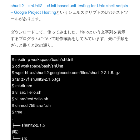
ン
shunit2 – shUnit2 – xUnit based unit testing for Unix shell scripts
– Google Project Hosting
というシェルスクリプトのUnitテストツ
ールがあります。
ダウンロードして、使ってみました。Helloという文字列を表示
するプログラムについて動作確認をしてみています。先に手順を
ざっと書くと次の通り。
$ mkdir -p workspace/bash/shUnit
$ cd workspace/bash/shUnit
$ wget http://shunit2.googlecode.com/files/shunit2-2.1.5.tgz
$ tar zxvf shunit2-2.1.5.tgz
$ mkdir src
$ vi src/Hello.sh
$ vi src/testHello.sh
$ chmod 755 src/*.sh
$ tree .
.
├── shunit2-2.1.5
(略)
└── src