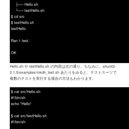
├── Hello.sh
└── testHello.sh
$ cd src
$ testHello.sh
testHello
Ran 1 test.
OK
Hello.sh や testHello.sh の内容は次の通り。ちなみに、shunit2-
2.1.5/examples/mkdir_test.sh あたりをみると、テストスーツで
複数のテストを実行する場合の方法もわかります。
$ cat src/Hello.sh
#!/bin/sh
echo "Hello"
$ cat src/testHello.sh
#!/bin/sh