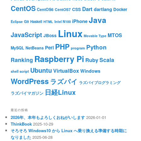
CentOS
Dart
dartlang
CSS
Docker
CentOS6
CentOS7
Java
iPhone
Git
Haskell
Eclipse
HTML
Intel N100
Linux
JavaScript
MTOS
JBoss
Movable Type
PHP
Python
Perl
MySQL
NetBeans
program
Raspberry Pi
Ranking
Scala
Ruby
Ubuntu
VirtualBox
Windows
shell script
WordPress
ラズパイ
ラズパイプログラミング
日経Linux
ラズパイマガジン
最近の投稿
2026年、本年もよろしくおねがいします
2026-01-01
ThinkBook
2025-10-29
そろそろ Windows10 から Linux へ乗り換える準備する時期に
なりました
2025-06-28