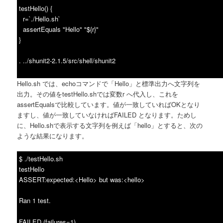
testHello() {
r=`./Hello.sh`
assertEquals "Hello" "${r}"
}
. ../shunit2-2.1.5/src/shell/shunit2
Hello.sh では、echoコマンドで「Hello」と標準出力へ文字列を
出力。その値をtestHello.shでは変数r へ代入し、これを
assertEqualsで比較しています。値が一致していればOKとなり
ますし、値が一致していなければFAILED となります。ためし
に、Hello.shで表示する文字列を例えば「hello」とすると、次の
ような結果になります。
$ ./testHello.sh
testHello
ASSERT:expected:<Hello> but was:<hello>
Ran 1 test.
FAILED (failures=1)