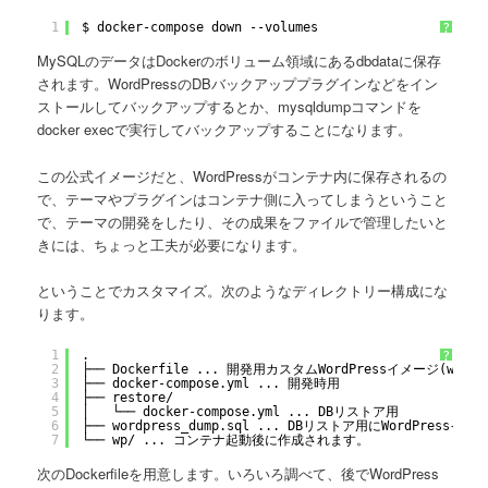
1
$ docker-compose down --volumes
?
MySQLのデータはDockerのボリューム領域にあるdbdataに保存
されます。WordPressのDBバックアッププラグインなどをイン
ストールしてバックアップするとか、mysqldumpコマンドを
docker execで実行してバックアップすることになります。
この公式イメージだと、WordPressがコンテナ内に保存されるの
で、テーマやプラグインはコンテナ側に入ってしまうということ
で、テーマの開発をしたり、その成果をファイルで管理したいと
きには、ちょっと工夫が必要になります。
ということでカスタマイズ。次のようなディレクトリー構成にな
ります。
1
.
?
2
├── Dockerfile ... 開発用カスタムWordPressイメージ(wp-ui
3
├── docker-compose.yml ... 開発時用
4
├── restore/
5
│   └── docker-compose.yml ... DBリストア用
6
├── wordpress_dump.sql ... DBリストア用にWordPres
7
└── wp/ ... コンテナ起動後に作成されます。
次のDockerfileを用意します。いろいろ調べて、後でWordPress