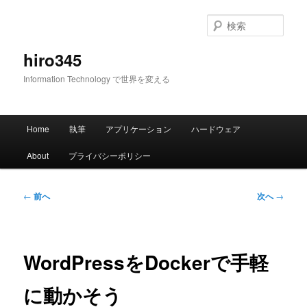
メ
イ
検
ン
索
コ
hiro345
ン
Information Technology で世界を変える
テ
ン
ツ
メ
へ
Home
執筆
アプリケーション
ハードウェア
イ
移
ン
動
About
プライバシーポリシー
メ
ニ
ュ
投
←
前へ
次へ
→
ー
稿
ナ
ビ
ゲ
WordPressをDockerで手軽
ー
シ
に動かそう
ョ