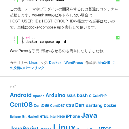
1
$ docker-compose down
?
この後、テーマやプラグインの開発をするには普通にコンテナを
起動します。wp-uid1000のビルドをしない場合は、
HOST_USER_IDとHOST_GROUP_IDを指定する必要はないの
で、単純にdocker-compose upを実行して使います。
1
$ 
cd
..
?
2
$ docker-compose up -d
WordPressを手元で動作させるのも簡単になりましたね。
カテゴリー:
Linux
タグ:
Docker
、
WordPress
作成者:
hiro345
こ
の投稿のパーマリンク
タグ
Android
Arduino
bash
C
ASUS
Apache
CakePHP
CentOS
Dart
dartlang
CSS
Docker
CentOS6
CentOS7
Java
iPhone
Git
Haskell
Eclipse
HTML
Intel N100
Linux
JavaScript
MTOS