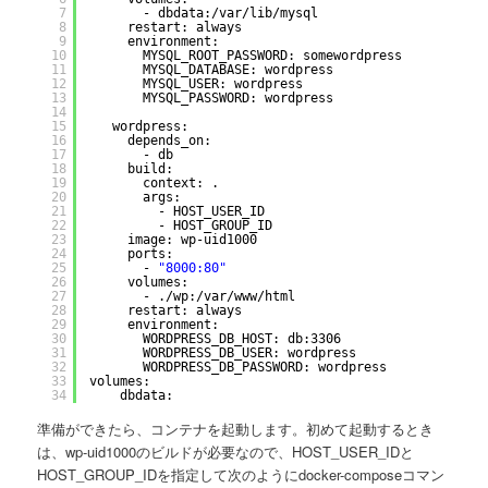
7
- dbdata:
/var/lib/mysql
8
restart: always
9
environment:
10
MYSQL_ROOT_PASSWORD: somewordpress
11
MYSQL_DATABASE: wordpress
12
MYSQL_USER: wordpress
13
MYSQL_PASSWORD: wordpress
14
15
wordpress:
16
depends_on:
17
- db
18
build:
19
context: .
20
args:
21
- HOST_USER_ID
22
- HOST_GROUP_ID
23
image: wp-uid1000
24
ports:
25
- 
"8000:80"
26
volumes:
27
- .
/wp
:
/var/www/html
28
restart: always
29
environment:
30
WORDPRESS_DB_HOST: db:3306
31
WORDPRESS_DB_USER: wordpress
32
WORDPRESS_DB_PASSWORD: wordpress
33
volumes:
34
dbdata:
準備ができたら、コンテナを起動します。初めて起動するとき
は、wp-uid1000のビルドが必要なので、HOST_USER_IDと
HOST_GROUP_IDを指定して次のようにdocker-composeコマン