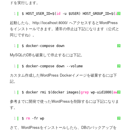
ドを実行します。
1
$ HOST_USER_ID=$(
id
-u $USER) HOST_GROUP_ID=$(
id
-g $
?
起動したら、http://localhost:8000/ へアクセスするとWordPress
をインストールできます。通常の停止は下記になります（公式と
同じですね）。
1
$ docker-compose down
?
MySQLのDBも破棄して停止するには下記。
1
$ docker-compose down --volume
?
カスタム作成したWordPress Dockerイメージを破棄するには下
記。
1
$ docker rmi $(docker images|
grep
wp-uid1000|
awk
'{pr
?
参考までに開発で使ったWordPressを削除するには下記になりま
す。
1
$ 
rm
-fr wp
?
さて、WordPressをインストールしたら、DBのバックアップを