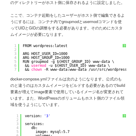
のディレクトリーがホスト側に保存されるように設定しました。
ここで、コンテナ起動をしたユーザーがホスト側で編集できるよ
うにするには、コンテナ内でgroupmodとusermodコマンドを使
ってUIDとGIDの調整をする必要があります。そのためにカスタ
ムイメージが必要になります。
1
FROM wordpress:latest
?
2
3
ARG HOST_USER_ID=1000
4
ARG HOST_GROUP_ID=1000
5
RUN groupmod -g ${HOST_GROUP_ID} www-data \
6
&& 
usermod
-u ${HOST_USER_ID} www-data \
7
&& 
chown
-R www-data:www-data 
/usr/src/wordpress
docker-compose.ymlファイルは次のようになります。公式のも
のと違うのはカスタムイメージをビルドする必要があるのでbuild
要素が増えてimage要素で使用しているイメージ名が変更されて
います。また、WordPressのボリュームもホスト側のファイル領
域を使うようにしています。
1
version: 
'3'
?
2
3
services:
4
db:
5
image: mysql:5.7
6
volumes: