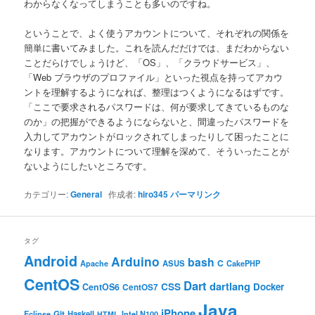
わからなくなってしまうことも多いのですね。
ということで、よく使うアカウントについて、それぞれの関係を
簡単に書いてみました。これを読んだだけでは、まだわからない
ことだらけでしょうけど、「OS」、「クラウドサービス」、
「Web ブラウザのプロファイル」といった視点を持ってアカウ
ントを理解するようになれば、整理はつくようになるはずです。
「ここで要求されるパスワードは、何が要求してきているものな
のか」の把握ができるようにならないと、間違ったパスワードを
入力してアカウントがロックされてしまったりして困ったことに
なります。アカウントについて理解を深めて、そういったことが
ないようにしたいところです。
カテゴリー:
General
作成者:
hiro345
パーマリンク
タグ
Android
Arduino
bash
C
ASUS
Apache
CakePHP
CentOS
Dart
dartlang
CSS
Docker
CentOS6
CentOS7
Java
iPhone
Git
Haskell
Eclipse
HTML
Intel N100