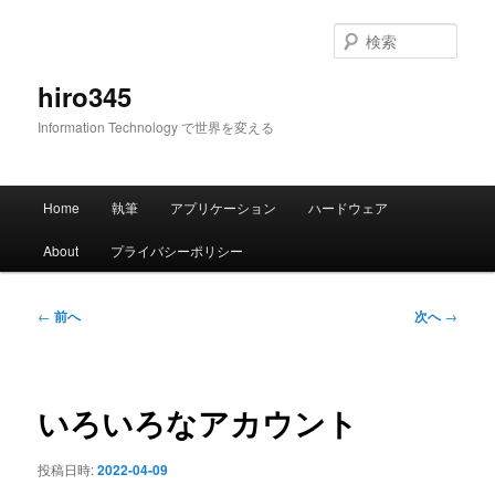
メ
イ
検
ン
索
コ
hiro345
ン
Information Technology で世界を変える
テ
ン
ツ
メ
へ
Home
執筆
アプリケーション
ハードウェア
イ
移
ン
動
About
プライバシーポリシー
メ
ニ
ュ
投
←
前へ
次へ
→
ー
稿
ナ
ビ
ゲ
いろいろなアカウント
ー
シ
投稿日時:
2022-04-09
ョ