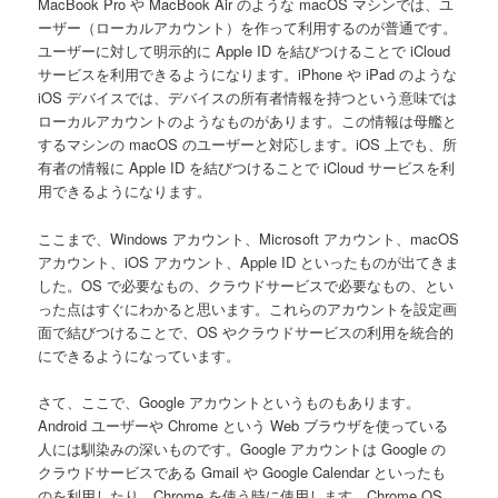
MacBook Pro や MacBook Air のような macOS マシンでは、ユ
ーザー（ローカルアカウント）を作って利用するのが普通です。
ユーザーに対して明示的に Apple ID を結びつけることで iCloud
サービスを利用できるようになります。iPhone や iPad のような
iOS デバイスでは、デバイスの所有者情報を持つという意味では
ローカルアカウントのようなものがあります。この情報は母艦と
するマシンの macOS のユーザーと対応します。iOS 上でも、所
有者の情報に Apple ID を結びつけることで iCloud サービスを利
用できるようになります。
ここまで、Windows アカウント、Microsoft アカウント、macOS
アカウント、iOS アカウント、Apple ID といったものが出てきま
した。OS で必要なもの、クラウドサービスで必要なもの、とい
った点はすぐにわかると思います。これらのアカウントを設定画
面で結びつけることで、OS やクラウドサービスの利用を統合的
にできるようになっています。
さて、ここで、Google アカウントというものもあります。
Android ユーザーや Chrome という Web ブラウザを使っている
人には馴染みの深いものです。Google アカウントは Google の
クラウドサービスである Gmail や Google Calendar といったも
のを利用したり、Chrome を使う時に使用します。Chrome OS