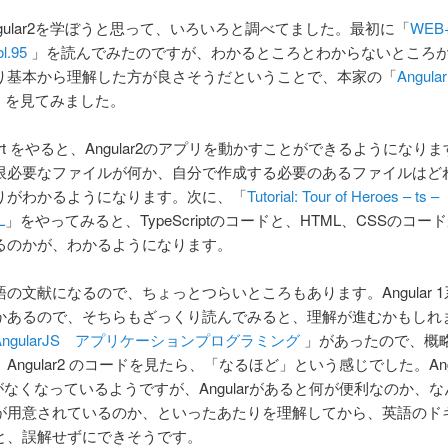
gular2を学ぼうと思って、いろいろと調べてました。最初に「
WEB
l.95
」を読んでみたのですが、わかるところとわからないところ
り基本から理解した方が良さそうだということで、本家の「
Angular
」を見てみました。
 Start をやると、Angular2のアプリを動かすことができるようになり
限必要なファイルが何か、自分で作成する必要のあるファイルはど
りがわかるようになります。次に、「
Tutorial: Tour of Heroes – ts –
L
」をやってみると、TypeScriptのコードと、HTML、CSSのコー
るのかが、わかるようになります。
の文献になるので、ちょっとつらいところもあります。Angular 
かあるので、そちらもざっくり読んでみると、理解が進むかもしれ
AngularJS アプリケーションプログラミング
」があったので、概
Angular2 のコードを見たら、「なるほど」という感じでした。Angu
eがなくなっているようですが、Angularがあると何が便利なのか、
が用意されているのか、といったあたりを理解してから、英語のド
と、誤解せずにできそうです。