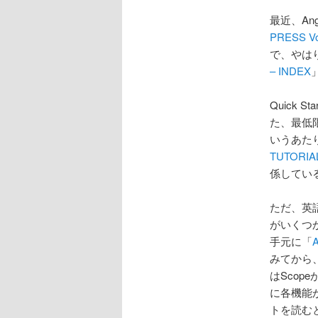
ョ
ン
最近、An
PRESS Vo
で、やは
– INDEX
Quick
た、最低
いうあた
TUTORIA
係してい
ただ、英語
がいくつ
手元に「
みてから、
はScop
に各機能
トを読む