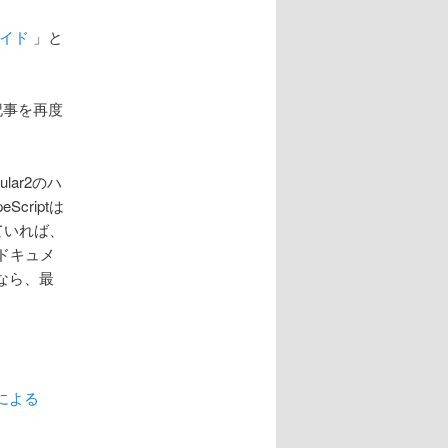
ガイド
」と
の記事を再度
lar2のハ
riptは
ていれば、
ドキュメ
なら、最
Cによる