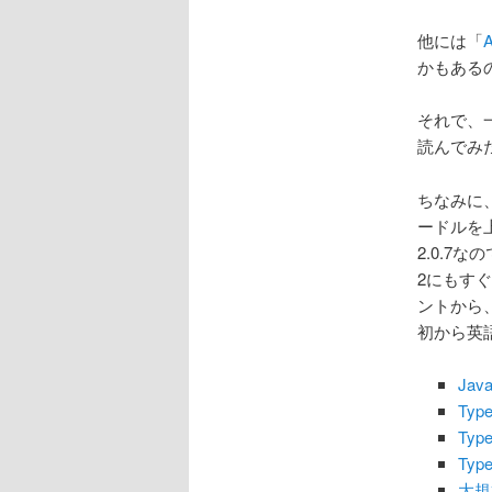
他には「
かもある
それで、一
読んでみ
ちなみに、
ードルを上
2.0.
2にもす
ントから
初から英
Ja
Typ
Ty
Typ
大規