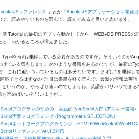
AngularJSリファレンス
」とか「
AngularJSアプリケーション開発
ので、読みやすいものを選んで、読んでみると良いと思います。
度 Tutorial の最初のアプリを動かしてから、WEB+DB PRESS
たら、わかるところが増えました。
TypeScriptも理解している必要があるのですが、そういうのがAngu
げている気もします。次のような書籍もあるのですが、最新のTypeSc
7なので、これに追いついているものは多分ないです。まずは1を理解し
ぐ順応できるはずなので1冊は書籍を軽く読んで、最新の情報は英語
、というのが、やっぱり速いのでしょうね。英語がバリバリできる
語を読めばいいと思いますが…
vaScriptプログラマのための 実践的TypeScript入門 (アスキー書籍)
eScript実践プログラミング (Programmer’s SELECTION)
peScriptネットワークプログラミング―HTML5/WebSocket/WebRT
eScriptリファレンス Ver.1.0対応
模開発でも小規模開発でも使える TypeScript実践入門