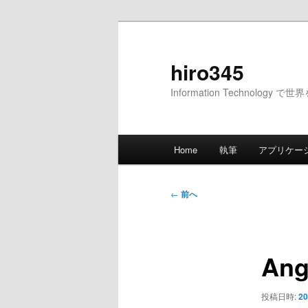
メ
イ
ン
hiro345
コ
Information Technology 
ン
テ
ン
メ
ツ
Home
執筆
アプリケー
イ
へ
ン
移
メ
投
動
←
前へ
ニ
稿
ュ
ナ
ー
ビ
An
ゲ
ー
シ
投稿日時:
20