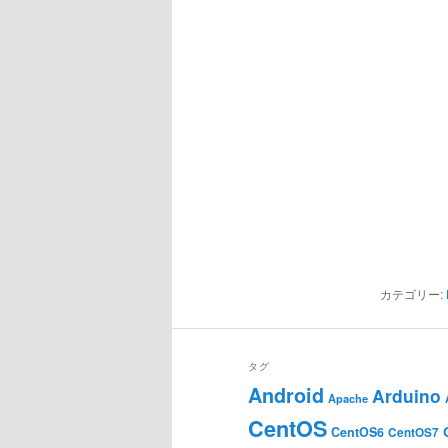
カテゴリー:
タグ
Android
Arduino
Apache
CentOS
CentOS6
CentOS7