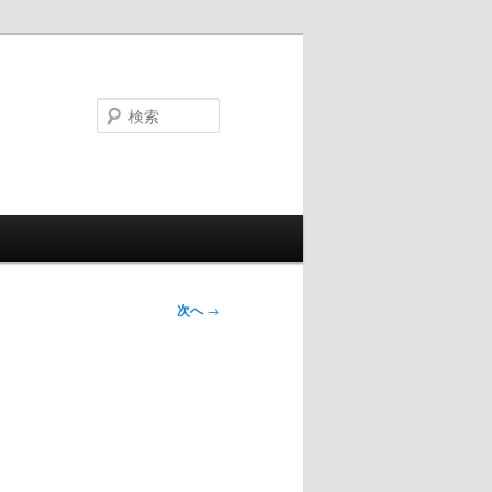
検
索
次へ
→