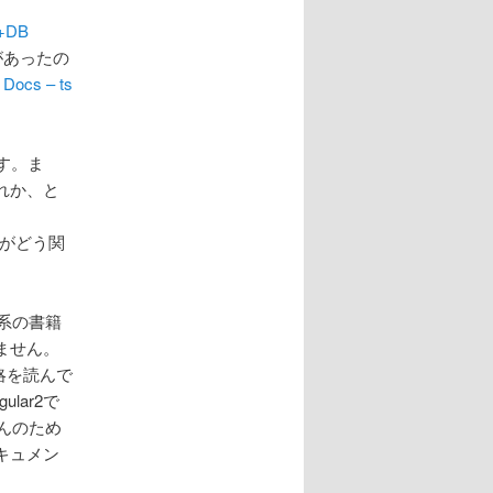
+DB
があったの
 Docs – ts
ます。ま
れか、と
ドがどう関
1系の書籍
ません。
略を読んで
lar2で
なんのため
キュメン