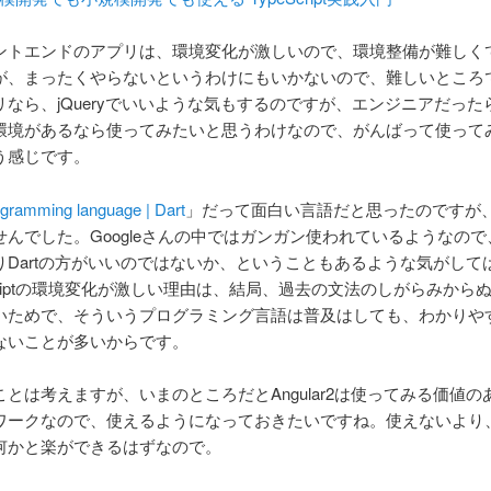
ロントエンドのアプリは、環境変化が激しいので、環境整備が難しく
が、まったくやらないというわけにもいかないので、難しいところ
リなら、jQueryでいいような気もするのですが、エンジニアだった
環境があるなら使ってみたいと思うわけなので、がんばって使って
う感じです。
ogramming language | Dart
」だって面白い言語だと思ったのですが
せんでした。Googleさんの中ではガンガン使われているようなの
りDartの方がいいのではないか、ということもあるような気がして
criptの環境変化が激しい理由は、結局、過去の文法のしがらみから
いためで、そういうプログラミング言語は普及はしても、わかりや
ないことが多いからです。
とは考えますが、いまのところだとAngular2は使ってみる価値の
ワークなので、使えるようになっておきたいですね。使えないより
何かと楽ができるはずなので。