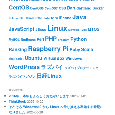
CentOS
Dart
dartlang
CSS
Docker
CentOS6
CentOS7
Java
iPhone
Git
Haskell
Eclipse
HTML
Intel N100
Linux
JavaScript
MTOS
JBoss
Movable Type
PHP
Python
Perl
MySQL
NetBeans
program
Raspberry Pi
Ranking
Scala
Ruby
Ubuntu
VirtualBox
Windows
shell script
WordPress
ラズパイ
ラズパイプログラミング
日経Linux
ラズパイマガジン
最近の投稿
2026年、本年もよろしくおねがいします
2026-01-01
ThinkBook
2025-10-29
そろそろ Windows10 から Linux へ乗り換える準備する時期に
なりました
2025-06-28