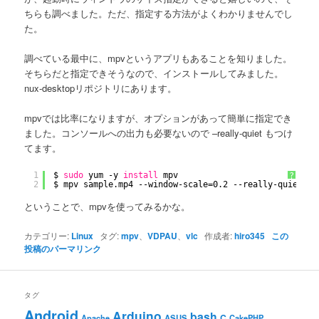
ちらも調べました。ただ、指定する方法がよくわかりませんでし
た。
調べている最中に、mpvというアプリもあることを知りました。
そちらだと指定できそうなので、インストールしてみました。
nux-desktopリポジトリにあります。
mpvでは比率になりますが、オプションがあって簡単に指定でき
ました。コンソールへの出力も必要ないので –really-quiet もつけ
てます。
1
$ 
sudo
yum -y 
install
mpv
?
2
$ mpv sample.mp4 --window-scale=0.2 --really-quiet &
ということで、mpvを使ってみるかな。
カテゴリー:
Linux
タグ:
mpv
、
VDPAU
、
vlc
作成者:
hiro345
この
投稿のパーマリンク
タグ
Android
Arduino
bash
C
ASUS
Apache
CakePHP