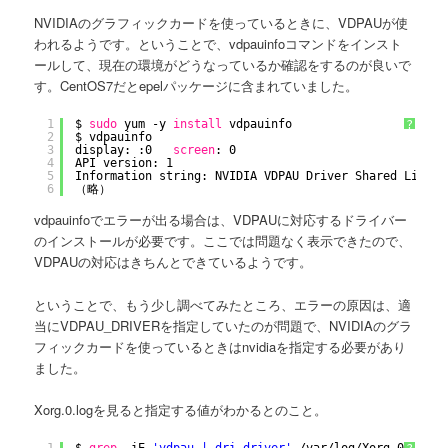
NVIDIAのグラフィックカードを使っているときに、VDPAUが使
われるようです。ということで、vdpauinfoコマンドをインスト
ールして、現在の環境がどうなっているか確認をするのが良いで
す。CentOS7だとepelパッケージに含まれていました。
1
$ 
sudo
yum -y 
install
vdpauinfo
?
2
$ vdpauinfo 
3
display: :0   
screen
: 0
4
API version: 1
5
Information string: NVIDIA VDPAU Driver Shared Librar
6
（略）
vdpauinfoでエラーが出る場合は、VDPAUに対応するドライバー
のインストールが必要です。ここでは問題なく表示できたので、
VDPAUの対応はきちんとできているようです。
ということで、もう少し調べてみたところ、エラーの原因は、適
当にVDPAU_DRIVERを指定していたのが問題で、NVIDIAのグラ
フィックカードを使っているときはnvidiaを指定する必要があり
ました。
Xorg.0.logを見ると指定する値がわかるとのこと。
1
$ 
grep
-iE 
'vdpau | dri driver'
/var/log/Xorg
.0.log