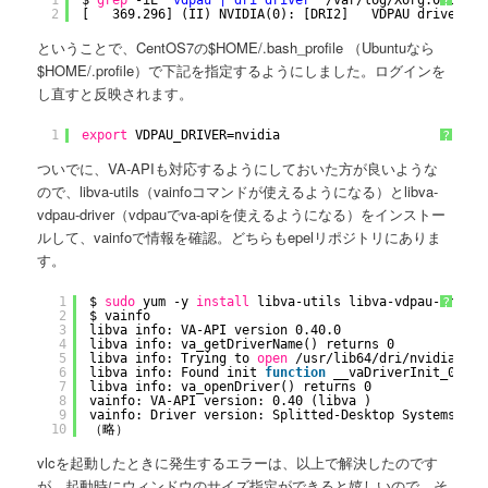
?
2
[   369.296] (II) NVIDIA(0): [DRI2]   VDPAU driver: n
ということで、CentOS7の$HOME/.bash_profile （Ubuntuなら
$HOME/.profile）で下記を指定するようにしました。ログインを
し直すと反映されます。
1
export
VDPAU_DRIVER=nvidia
?
ついでに、VA-APIも対応するようにしておいた方が良いような
ので、libva-utils（vainfoコマンドが使えるようになる）とlibva-
vdpau-driver（vdpauでva-apiを使えるようになる）をインストー
ルして、vainfoで情報を確認。どちらもepelリポジトリにありま
す。
1
$ 
sudo
yum -y 
install
libva-utils libva-vdpau-driver
?
2
$ vainfo
3
libva info: VA-API version 0.40.0
4
libva info: va_getDriverName() returns 0
5
libva info: Trying to 
open
/usr/lib64/dri/nvidia_drv
6
libva info: Found init 
function
__vaDriverInit_0_40
7
libva info: va_openDriver() returns 0
8
vainfo: VA-API version: 0.40 (libva )
9
vainfo: Driver version: Splitted-Desktop Systems VDP
10
（略）
vlcを起動したときに発生するエラーは、以上で解決したのです
が、起動時にウィンドウのサイズ指定ができると嬉しいので、そ