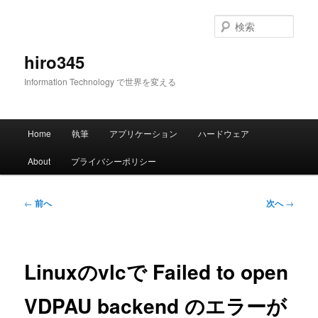
メ
イ
検
ン
索
コ
hiro345
ン
Information Technology で世界を変える
テ
ン
ツ
メ
へ
Home
執筆
アプリケーション
ハードウェア
イ
移
ン
動
About
プライバシーポリシー
メ
ニ
ュ
投
←
前へ
次へ
→
ー
稿
ナ
ビ
ゲ
Linuxのvlcで Failed to open
ー
シ
VDPAU backend のエラーが
ョ